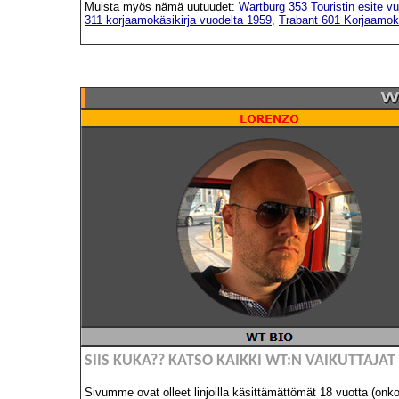
Muista myös nämä uutuudet:
Wartburg 353 Touristin esite v
311 korjaamokäsikirja vuodelta 1959
,
Trabant 601 Korjaamokä
SIIS KUKA?? KATSO KAIKKI WT:N VAIKUTTA
Sivumme ovat olleet linjoilla käsittämättömät 18 vuotta (onko