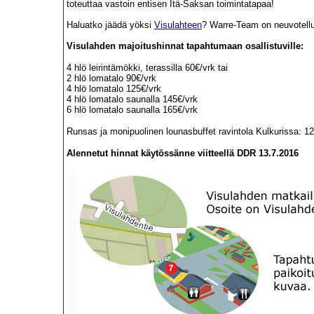
toteuttaa vastoin entisen Itä-Saksan toimintatapaa!
Haluatko jäädä yöksi
Visulahteen
? Warre-Team on neuvotellut 
Visulahden majoitushinnat tapahtumaan osallistuville:
4 hlö leirintämökki, terassilla 60€/vrk tai
2 hlö lomatalo 90€/vrk
4 hlö lomatalo 125€/vrk
4 hlö lomatalo saunalla 145€/vrk
6 hlö lomatalo saunalla 165€/vrk
Runsas ja monipuolinen lounasbuffet ravintola Kulkurissa: 12€
Alennetut hinnat käytössänne viitteellä DDR 13.7.2016