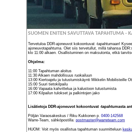
SUOMEN ENITEN SAVUTTAVA TAPAHTUMA - KA
Tervetuloa DDR-ajoneuvot kokoontuvat -tapahtumaan! Kysee
ajoneuvotapahtuma. Olet siis tervetullut, millä tahansa DDR:
klo 11:00 alkaen. Osallistuminen on maksutonta, etkä tarvit
Ohjelma:
11:00 Tapahtuman aloitus
11:30 Alkaen mahdollisuus ruokailuun
13:00 Kiertoajelu ja tutustumiskäynti Mikkelin Mobilisteille 
15:00 Suuri tietokilpailu
16:00 Vapaata kahvittelua ja kalustoon tutustumista
17:00 Kilpailun tulokset ja palkintojen jako
Lisätietoja DDR-ajoneuvot kokoontuvat -tapahtumasta an
Pöljän Varaosakeskus / Riku Kukkonen p.
0400-142568
Warre-Team, sähköpostilla:
postmaster@warreteam.com
HUOM: Voit myös osallistua tapahtuman suunnitteluun
kesk