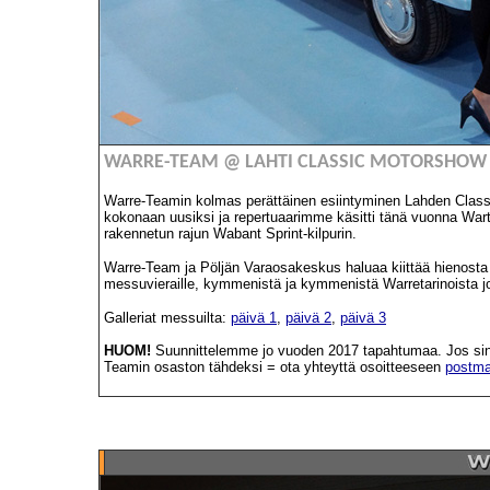
WARRE-TEAM @ LAHTI CLASSIC MOTORSHOW 
Warre-Teamin kolmas perättäinen esiintyminen Lahden Class
kokonaan uusiksi ja repertuaarimme käsitti tänä vuonna War
rakennetun rajun Wabant Sprint-kilpurin.
Warre-Team ja Pöljän Varaosakeskus haluaa kiittää hienosta 
messuvieraille, kymmenistä ja kymmenistä Warretarinoista joi
Galleriat messuilta:
päivä 1
,
päivä 2
,
päivä 3
HUOM!
Suunnittelemme jo vuoden 2017 tapahtumaa. Jos sinull
Teamin osaston tähdeksi = ota yhteyttä osoitteeseen
postm