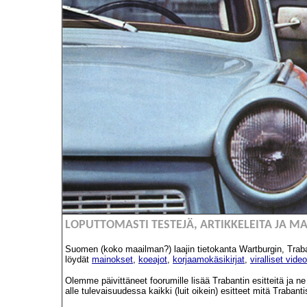
LOPUTTOMASTI TESTEJÄ, ARTIKKELEITA JA M
Suomen (koko maailman?) laajin tietokanta Wartburgin, Traba
löydät
mainokset
,
koeajot
,
korjaamokäsikirjat
,
viralliset video
Olemme päivittäneet foorumille lisää Trabantin esitteitä ja
alle tulevaisuudessa kaikki (luit oikein) esitteet mitä Trabant