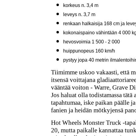
korkeus n. 3,4 m
leveys n. 3,7 m
renkaan halkaisija 168 cm ja lev
kokonaispaino vähintään 4 000 k
hevosvoimia 1 500 - 2 000
huippunopeus 160 km/h
pystyy jopa 40 metrin ilmalentoihi
Tiimimme uskoo vakaasti, että mo
itsensä voittajana gladiaattoriare
vääntää voiton - Warre, Grave 
Jos haluat olla todistamassa tätä
tapahtumaa, iske paikan päälle ja
fanien ja heidän mötkyjensä pano
Hot Wheels Monster Truck -tapah
20, mutta paikalle kannattaa tun