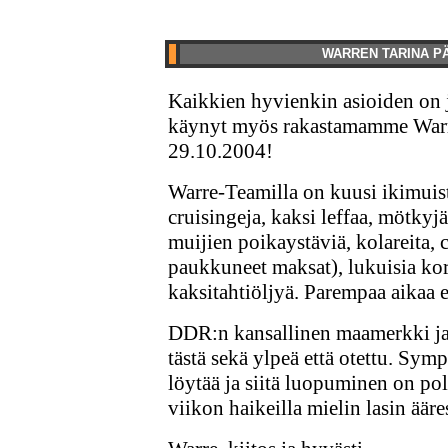
WARREN TARINA PÄÄ
Kaikkien hyvienkin asioiden on j
käynyt myös rakastamamme Warre
29.10.2004!
Warre-Teamilla on kuusi ikimuis
cruisingeja, kaksi leffaa, mötkyj
muijien poikaystäviä, kolareita, 
paukkuneet maksat), lukuisia korj
kaksitahtiöljyä. Parempaa aikaa e
DDR:n kansallinen maamerkki jak
tästä sekä ylpeä että otettu. Sym
löytää ja siitä luopuminen on pol
viikon haikeilla mielin lasin ääre