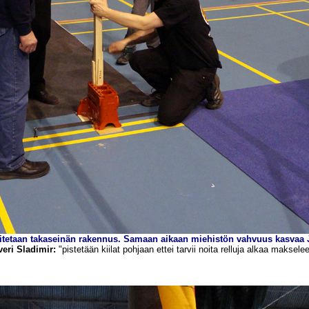
itetaan takaseinän rakennus. Samaan aikaan miehistön vahvuus kasvaa J
veri Sladimir
:
"pistetään kiilat pohjaan ettei tarvii noita relluja alkaa makselee