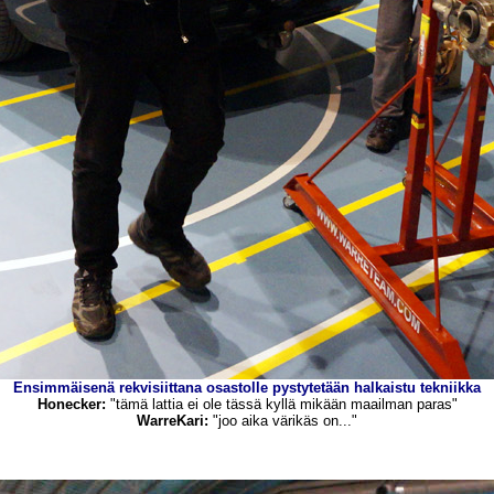
Ensimmäisenä rekvisiittana osastolle pystytetään halkaistu tekniikka
Honecker
:
"tämä lattia ei ole tässä kyllä mikään maailman paras"
WarreKari
:
"joo aika värikäs on..."