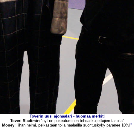
Toverin uusi ajohaalari - huomaa merkit!
Toveri Sladimir
:
"nyt on pukeutuminen tehdaskuljettajien tasolla"
Money
:
"
ihan helmi,
pelkästään tolla haalarilla suorituskyky paranee 10%!
"