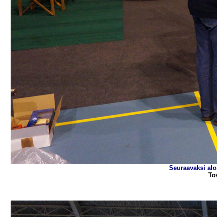
Seuraavaksi alo
To