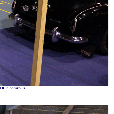
.K.:n porukoilla
..."