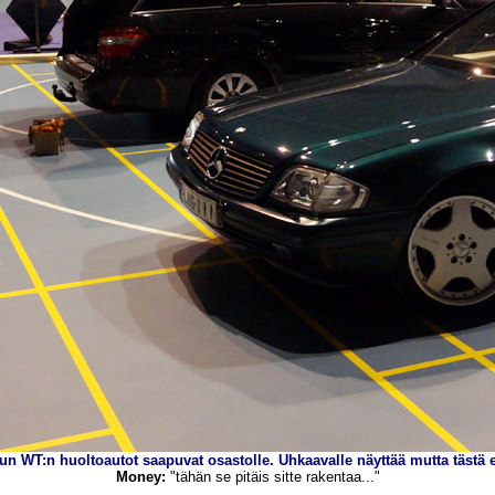
un WT:n huoltoautot saapuvat osastolle. Uhkaavalle näyttää mutta tästä 
Money
:
"tähän se pitäis sitte rakentaa..."