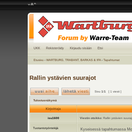
UKK
Rekisteröidy
Kirjaudu sisään
Etsi
Etusivu
‹
WARTBURG, TRABANT, BARKAS & IFA
‹
Tapahtumat
Rallin ystävien suurajot
Sivu
1
/
1
[ 1 viesti ]
Tulostusnäkymä
Kirjoittaja
isu1600
Viestin otsikko:
Rallin ystävien suuraj
Tuotantotyöntekijä
Kyseisessä tapahtumassa Mobil