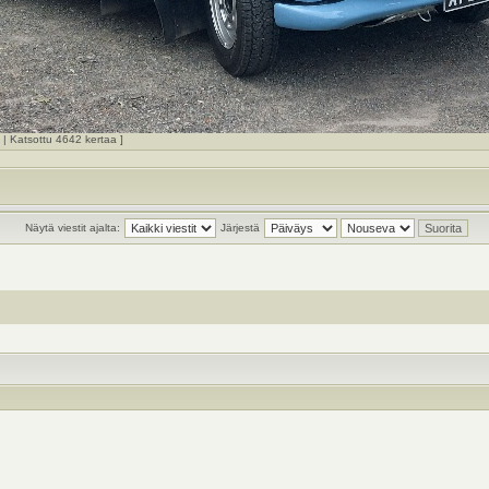
 Katsottu 4642 kertaa ]
Näytä viestit ajalta:
Järjestä