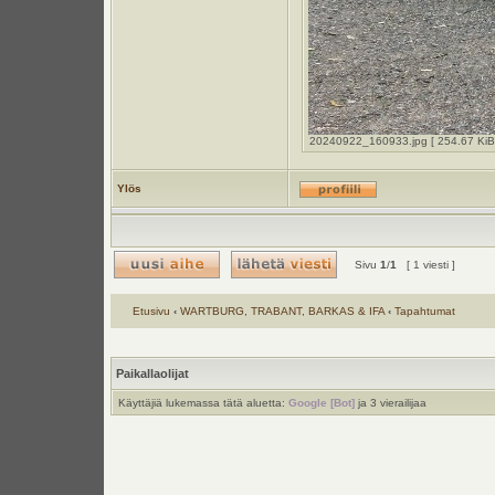
20240922_160933.jpg [ 254.67 KiB |
Ylös
Sivu
1
/
1
[ 1 viesti ]
Etusivu
‹
WARTBURG, TRABANT, BARKAS & IFA
‹
Tapahtumat
Paikallaolijat
Käyttäjiä lukemassa tätä aluetta:
Google [Bot]
ja 3 vierailijaa