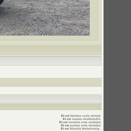
Et voi
kirjoittaa uusia viestejä
Et voi
vastata viestiketjuihin
Et voi
muokata omia viestejäsi
Et voi
poistaa omia viestejäsi
Et voi
lähettää liitetiedostoja.