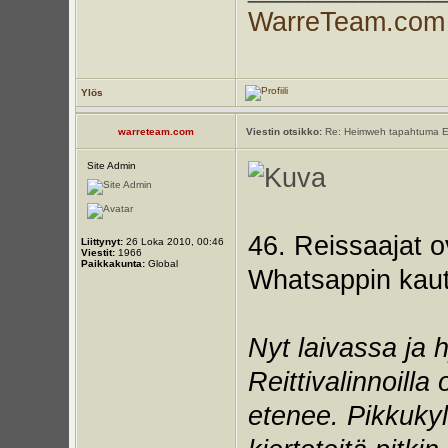
WarreTeam.com
Ylös
warreteam.com
Viestin otsikko:
Re: Heimweh tapahtuma E
Site Admin
46. Reissaajat ov
Liittynyt:
26 Loka 2010, 00:46
Viestit:
1966
Paikkakunta:
Global
Whatsappin kaut
Nyt laivassa ja h
Reittivalinnoilla
etenee. Pikkukyli