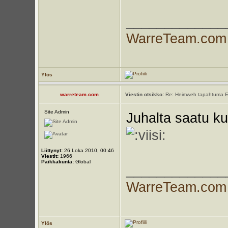
_____________
WarreTeam.com
Ylös
warreteam.com
Viestin otsikko:
Re: Heimweh tapahtuma E
Site Admin
Juhalta saatu kuv
Liittynyt:
26 Loka 2010, 00:46
Viestit:
1966
Paikkakunta:
Global
_____________
WarreTeam.com
Ylös