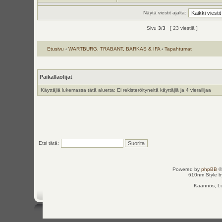
Näytä viestit ajalta:
Sivu
3
/
3
[ 23 viestiä ]
Etusivu
‹
WARTBURG, TRABANT, BARKAS & IFA
‹
Tapahtumat
Paikallaolijat
Käyttäjiä lukemassa tätä aluetta: Ei rekisteröityneitä käyttäjiä ja 4 vierailijaa
Etsi tätä:
Powered by
phpBB
©
610nm Style by
Käännös, Lu