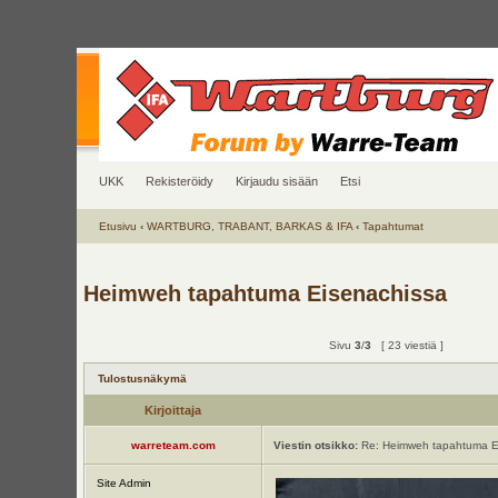
UKK
Rekisteröidy
Kirjaudu sisään
Etsi
Etusivu
‹
WARTBURG, TRABANT, BARKAS & IFA
‹
Tapahtumat
Heimweh tapahtuma Eisenachissa
Sivu
3
/
3
[ 23 viestiä ]
Tulostusnäkymä
Kirjoittaja
warreteam.com
Viestin otsikko:
Re: Heimweh tapahtuma E
Site Admin