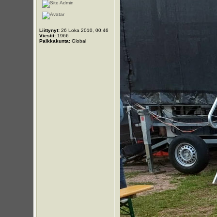
Liittynyt:
26 Loka 2010, 00:46
Viestit:
1966
Paikkakunta:
Global