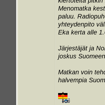
kiertoteitä pitki
Menomatka kest
paluu. Radiopuhe
yhteydenpito väl
Eka kerta alle 1.6
Järjestäjät ja Nor
joskus Suomeen 
Matkan voin tehd
halvempia Suom