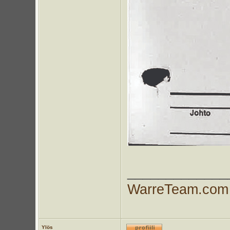
_____________
WarreTeam.com
Ylös