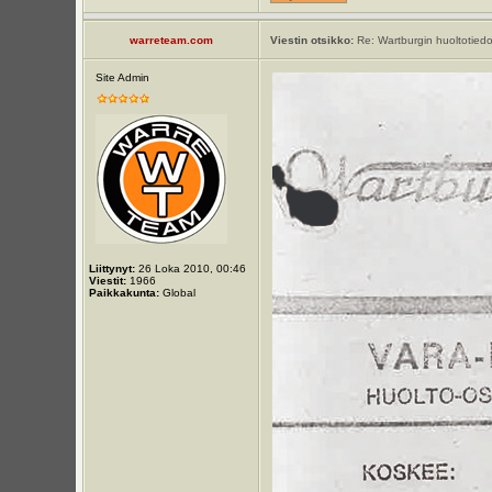
warreteam.com
Viestin otsikko:
Re: Wartburgin huoltotiedo
Site Admin
Liittynyt:
26 Loka 2010, 00:46
Viestit:
1966
Paikkakunta:
Global