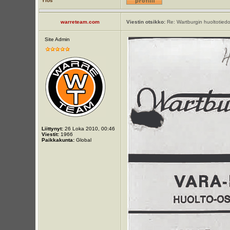
Ylös
warreteam.com
Viestin otsikko:
Re: Wartburgin huoltotiedo
Site Admin
Liittynyt:
26 Loka 2010, 00:46
Viestit:
1966
Paikkakunta:
Global