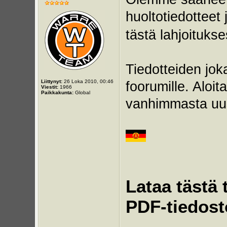
huoltotiedotteet 
tästä lahjoituks
Tiedotteiden jok
Liittynyt:
26 Loka 2010, 00:46
foorumille. Aloi
Viestit:
1966
Paikkakunta:
Global
vanhimmasta uu
Lataa tästä 
PDF-tiedost