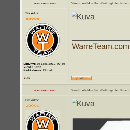
warreteam.com
Viestin otsikko:
Re: Wartburgin huoltotiedo
Site Admin
_____________
WarreTeam.com
Liittynyt:
26 Loka 2010, 00:46
Viestit:
1966
Paikkakunta:
Global
Ylös
warreteam.com
Viestin otsikko:
Re: Wartburgin huoltotiedo
Site Admin