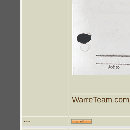
_____________
WarreTeam.com
Ylös