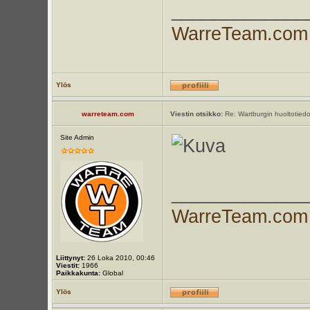
_____________
WarreTeam.com
Ylös
warreteam.com
Viestin otsikko:
Re: Wartburgin huoltotiedo
Site Admin
_____________
WarreTeam.com
Liittynyt:
26 Loka 2010, 00:46
Viestit:
1966
Paikkakunta:
Global
Ylös