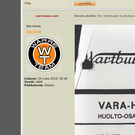
Ylös
warreteam.com
Viestin otsikko:
Re: Wartburgin huoltotiedo
Site Admin
Liittynyt:
26 Loka 2010, 00:46
Viestit:
1966
Paikkakunta:
Global