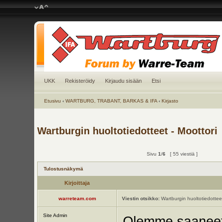
UKK
Rekisteröidy
Kirjaudu sisään
Etsi
Etusivu
‹
WARTBURG, TRABANT, BARKAS & IFA
‹
Kirjasto
Wartburgin huoltotiedotteet - Moottori
Sivu
1
/
6
[ 55 viestiä ]
Tulostusnäkymä
Kirjoittaja
warreteam.com
Viestin otsikko:
Wartburgin huoltotiedotteet
Site Admin
Olemme saanee