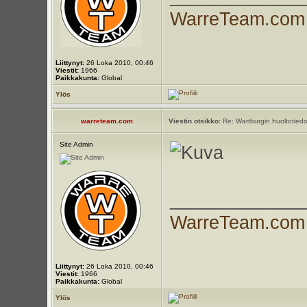
WarreTeam.com
Liittynyt:
26 Loka 2010, 00:46
Viestit:
1966
Paikkakunta:
Global
Ylös
warreteam.com
Viestin otsikko:
Re: Wartburgin huoltotiedo
Site Admin
_____________
WarreTeam.com
Liittynyt:
26 Loka 2010, 00:46
Viestit:
1966
Paikkakunta:
Global
Ylös