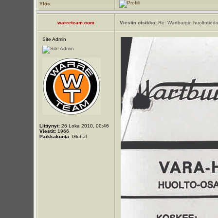
Ylös
warreteam.com
Viestin otsikko:
Re: Wartburgin huoltotiedo
Site Admin
Liittynyt:
26 Loka 2010, 00:46
Viestit:
1966
Paikkakunta:
Global