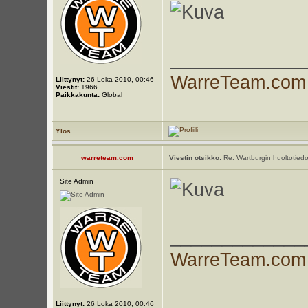
_____________
WarreTeam.com
Liittynyt:
26 Loka 2010, 00:46
Viestit:
1966
Paikkakunta:
Global
Ylös
warreteam.com
Viestin otsikko:
Re: Wartburgin huoltotiedo
Site Admin
_____________
WarreTeam.com
Liittynyt:
26 Loka 2010, 00:46