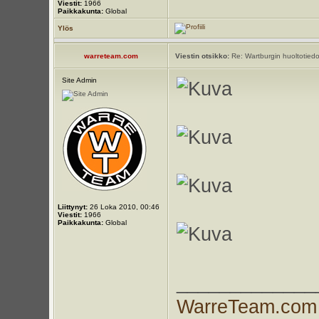
Viestit:
1966
Paikkakunta:
Global
Ylös
warreteam.com
Viestin otsikko:
Re: Wartburgin huoltotiedo
Site Admin
Liittynyt:
26 Loka 2010, 00:46
Viestit:
1966
Paikkakunta:
Global
_____________
WarreTeam.com