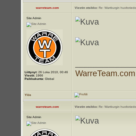
warreteam.com
Viestin otsikko:
Re: Wartburgin huoltotiedo
Site Admin
_____________
WarreTeam.com
Liittynyt:
26 Loka 2010, 00:46
Viestit:
1966
Paikkakunta:
Global
Ylös
warreteam.com
Viestin otsikko:
Re: Wartburgin huoltotiedo
Site Admin