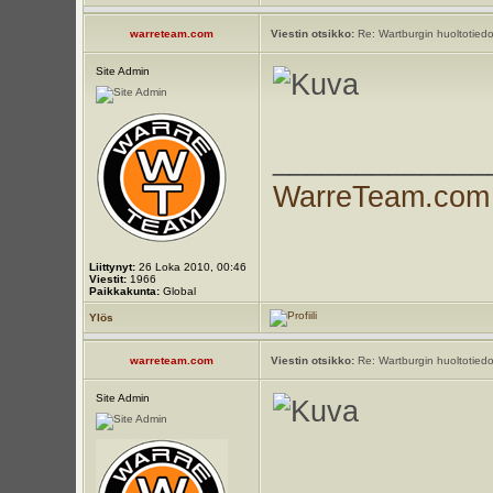
warreteam.com
Viestin otsikko:
Re: Wartburgin huoltotiedo
Site Admin
_____________
WarreTeam.com
Liittynyt:
26 Loka 2010, 00:46
Viestit:
1966
Paikkakunta:
Global
Ylös
warreteam.com
Viestin otsikko:
Re: Wartburgin huoltotiedo
Site Admin
_____________