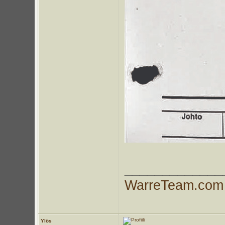
_____________
WarreTeam.com
Ylös