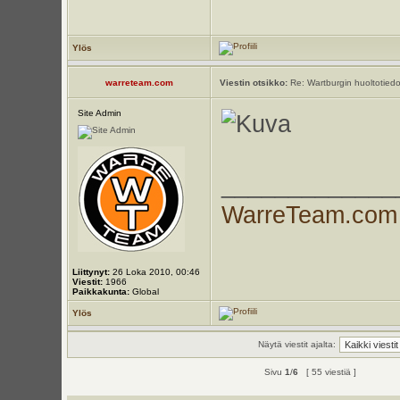
Ylös
warreteam.com
Viestin otsikko:
Re: Wartburgin huoltotiedo
Site Admin
_____________
WarreTeam.com
Liittynyt:
26 Loka 2010, 00:46
Viestit:
1966
Paikkakunta:
Global
Ylös
Näytä viestit ajalta:
Sivu
1
/
6
[ 55 viestiä ]