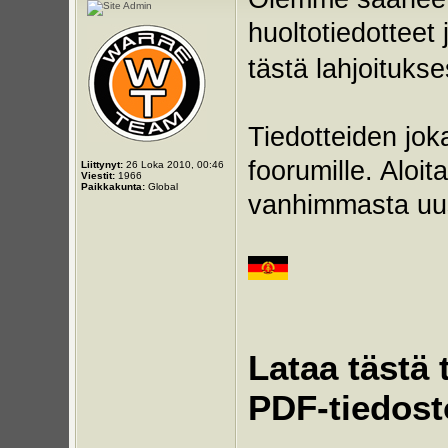
huoltotiedotteet 
tästä lahjoituks
Tiedotteiden jok
foorumille. Aloi
Liittynyt:
26 Loka 2010, 00:46
Viestit:
1966
Paikkakunta:
Global
vanhimmasta uu
Lataa tästä 
PDF-tiedost