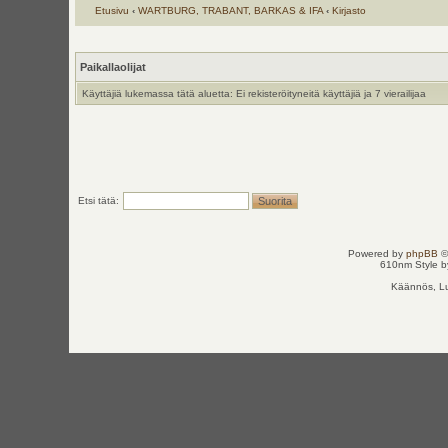
Etusivu
‹
WARTBURG, TRABANT, BARKAS & IFA
‹
Kirjasto
Paikallaolijat
Käyttäjiä lukemassa tätä aluetta: Ei rekisteröityneitä käyttäjiä ja 7 vierailijaa
Etsi tätä:
Powered by
phpBB
©
610nm Style by
Käännös, Lu