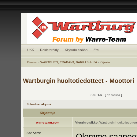
UKK
Rekisteröidy
Kirjaudu sisään
Etsi
Etusivu
‹
WARTBURG, TRABANT, BARKAS & IFA
‹
Kirjasto
Wartburgin huoltotiedotteet - Moottori
Sivu
1
/
6
[ 55 viestiä ]
Tulostusnäkymä
Kirjoittaja
warreteam.com
Viestin otsikko:
Wartburgin huoltotiedotteet
Site Admin
Olemme saanee