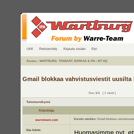
UKK
Rekisteröidy
Kirjaudu sisään
Etsi
Etusivu
‹
WARTBURG, TRABANT, BARKAS & IFA
‹
WT HQ
Gmail blokkaa vahvistusviestit uusilta k
Sivu
1
/
1
[ 1 viesti ]
Tulostusnäkymä
Kirjoittaja
Viestin otsikko:
Gmail blokkaa vahvistusviest
warreteam.com
Site Admin
Huomasimme nyt, ett