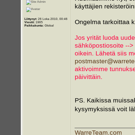
käyttäjien rekisteröi
Liittynyt:
26 Loka 2010, 00:46
Ongelma tarkoittaa k
Viestit:
1965
Paikkakunta:
Global
Jos yrität luoda uud
sähköpostiosoite --> 
oikein. Lähetä siis 
postmaster@warret
aktivoimme tunnukse
päivittäin.
PS. Kaikissa muissak
kysymyksissä voit läh
________________
WarreTeam.com