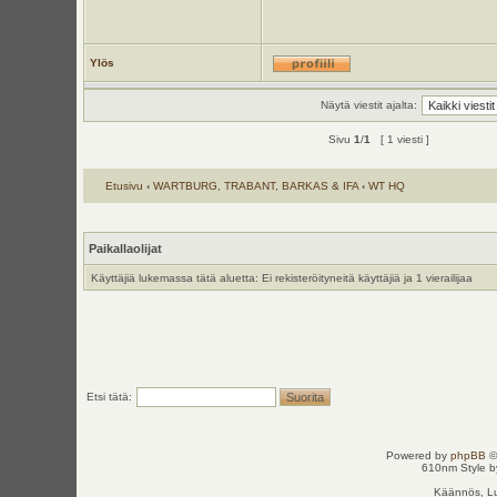
Ylös
Näytä viestit ajalta:
Sivu
1
/
1
[ 1 viesti ]
Etusivu
‹
WARTBURG, TRABANT, BARKAS & IFA
‹
WT HQ
Paikallaolijat
Käyttäjiä lukemassa tätä aluetta: Ei rekisteröityneitä käyttäjiä ja 1 vierailijaa
Etsi tätä:
Powered by
phpBB
©
610nm Style by
Käännös, Lu