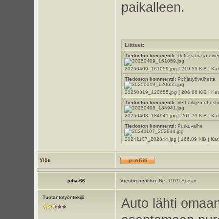
paikalleen.
Liitteet:
Tiedoston kommentti:
Uutta väriä ja ovi
20250409_161059.jpg [ 219.55 KiB | Kats
Tiedoston kommentti:
Pohjatyövaihetta
20250319_120655.jpg [ 206.86 KiB | Kats
Tiedoston kommentti:
Verhoilujen ehostus
20250408_184941.jpg [ 201.79 KiB | Kats
Tiedoston kommentti:
Purkuvaihe
20241107_202844.jpg [ 166.89 KiB | Kats
Ylös
juha-66
Viestin otsikko:
Re: 1979 Sedan
Tuotantotyöntekijä
Auto lähti omaan