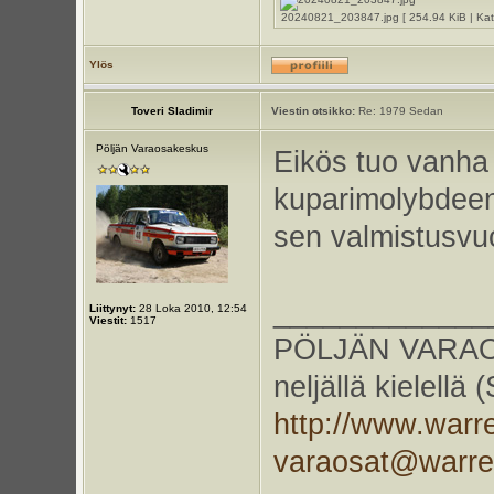
20240821_203847.jpg [ 254.94 KiB | Kats
Ylös
Toveri Sladimir
Viestin otsikko:
Re: 1979 Sedan
Pöljän Varaosakeskus
Eikös tuo vanha
kuparimolybdeenil
sen valmistusvu
_____________
Liittynyt:
28 Loka 2010, 12:54
Viestit:
1517
PÖLJÄN VARAOS
neljällä kielellä
http://www.warr
varaosat@warr