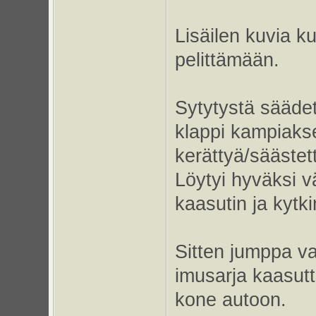
Lisäilen kuvia 
pelittämään.
Sytytystä säädet
klappi kampiakse
kerättyä/sääste
Löytyi hyväksi vä
kaasutin ja kytk
Sitten jumppa v
imusarja kaasutti
kone autoon.