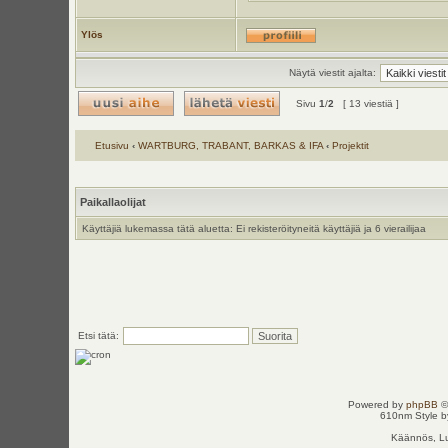
Ylös
Näytä viestit ajalta:
Sivu
1
/
2
[ 13 viestiä ]
Etusivu
‹
WARTBURG, TRABANT, BARKAS & IFA
‹
Projektit
Paikallaolijat
Käyttäjiä lukemassa tätä aluetta: Ei rekisteröityneitä käyttäjiä ja 6 vierailijaa
Etsi tätä:
Powered by
phpBB
©
610nm Style by
Käännös, Lu