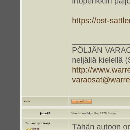
irtopenkkiin pal
https://ost-sattl
_____________
PÖLJÄN VARAOS
neljällä kielellä
http://www.warr
varaosat@warr
Ylös
juha-66
Viestin otsikko:
Re: 1979 Sedan
Tuotantotyöntekijä
Tähän autoon on 