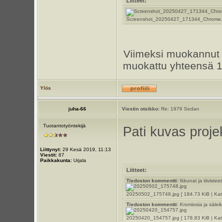
Liitteet:
Screenshot_20250427_171344_Chrome.jpg
Viimeksi muokannu
muokattu yhteensä 1
Ylös
juha-66
Viestin otsikko:
Re: 1979 Sedan
Tuotantotyöntekijä
Pati kuvas proje
Liittynyt:
29 Kesä 2019, 11:13
Viestit:
87
Paikkakunta:
Urjala
Liitteet:
Tiedoston kommentti:
Ikkunat ja tiivisteet
20250502_175748.jpg [ 184.73 KiB | Kats
Tiedoston kommentti:
Kromiosia ja säleik
20250420_154757.jpg [ 178.83 KiB | Kats