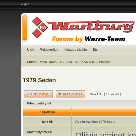
UKK
Rekisteröidy
Kirjaudu sisään
Etsi
Etusivu
‹
WARTBURG, TRABANT, BARKAS & IFA
‹
Projektit
1979 Sedan
Sivu
1
/
2
[ 13 viestiä ]
Tulostusnäkymä
Kirjoittaja
juha-66
Viestin otsikko:
1979 Sedan
Tuotantotyöntekijä
Oliivin väriset k