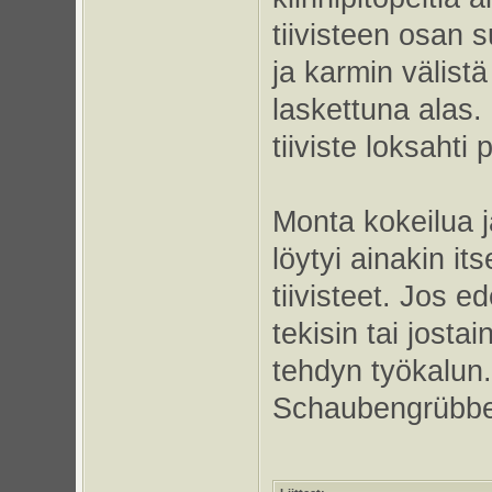
tiivisteen osan s
ja karmin välist
laskettuna alas.
tiiviste loksahti 
Monta kokeilua j
löytyi ainakin it
tiivisteet. Jos 
tekisin tai josta
tehdyn työkalun
Schaubengrübbe