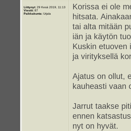
Korissa ei ole me
Liittynyt:
29 Kesä 2019, 11:13
Viestit:
87
Paikkakunta:
Urjala
hitsata. Ainakaa
tai alta mitään 
iän ja käytön tu
Kuskin etuoven 
ja virityksellä k
Ajatus on ollut,
kauheasti vaan o
Jarrut taakse pit
ennen katsastust
nyt on hyvät.