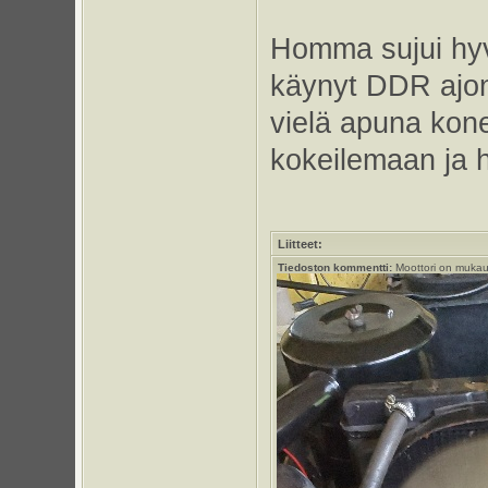
Homma sujui hyv
käynyt DDR ajon
vielä apuna konee
kokeilemaan ja h
Liitteet:
Tiedoston kommentti:
Moottori on mukaut