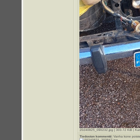
20240825_090232.jpg [ 303.72 KiB | Kats
Tiedoston kommentti:
Vanha kone poistet