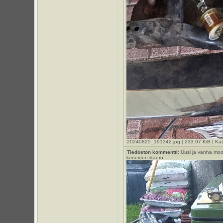
20240825_191342.jpg [ 233.97 KiB | Kats
Tiedoston kommentti:
Uusi ja vanha moot
koneiden ikäero.