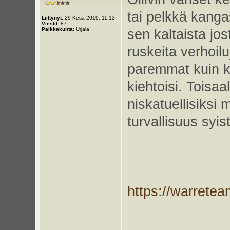
tai pelkkä kanga
Liittynyt:
29 Kesä 2019, 11:13
Viestit:
87
Paikkakunta:
Urjala
sen kaltaista jos
ruskeita verhoilu
paremmat kuin ku
kiehtoisi. Toisaa
niskatuellisiksi 
turvallisuus syis
https://warrete