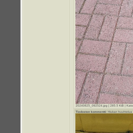
20240825_092524.jpg [ 285.5 KiB | Katso
Tiedoston kommentti:
Hiukan huuhtelua l