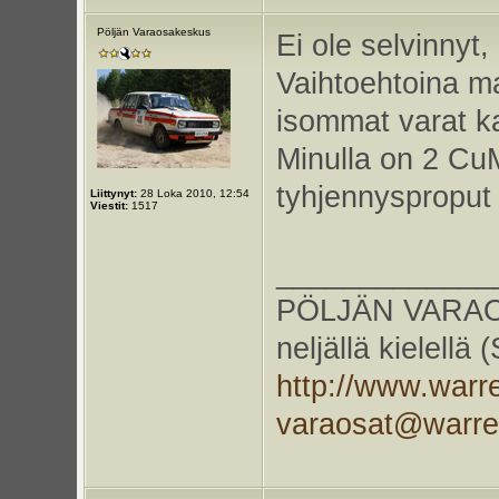
Pöljän Varaosakeskus
Ei ole selvinnyt
Vaihtoehtoina ma
isommat varat ka
Minulla on 2 Cu
tyhjennysproput
Liittynyt:
28 Loka 2010, 12:54
Viestit:
1517
_____________
PÖLJÄN VARAOS
neljällä kielellä
http://www.warr
varaosat@warr