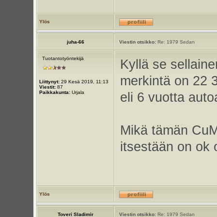
Ylös
juha-66
Viestin otsikko:
Re: 1979 Sedan
Tuotantotyöntekijä
Kyllä se sellain
merkintä on 22 3
Liittynyt:
29 Kesä 2019, 11:13
Viestit:
87
Paikkakunta:
Urjala
eli 6 vuotta aut
Mikä tämän CuMo
itsestään on ok 
Ylös
Toveri Sladimir
Viestin otsikko:
Re: 1979 Sedan