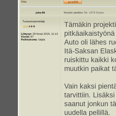
Ylös
juha-66
Viestin otsikko:
Re: 1979 Sedan
Tuotantotyöntekijä
Tämäkin projekti 
pitkäaikaistyönä 
Liittynyt:
29 Kesä 2019, 11:13
Viestit:
87
Paikkakunta:
Urjala
Auto oli lähes r
Itä-Saksan Elask
ruiskittu kaikki
muutkin paikat t
Vain kaksi pient
tarvittiin. Lisäks
saanut jonkun täl
uudella pellillä.