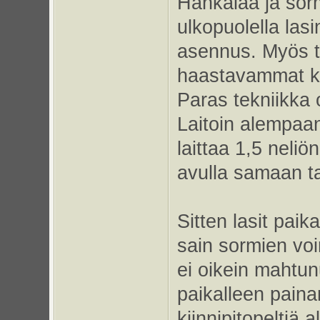
Hankalaa ja sorm
ulkopuolella lasi
asennus. Myös ta
haastavammat ku
Paras tekniikka 
Laitoin alempaan 
laittaa 1,5 neliö
avulla samaan ta
Sitten lasit pai
sain sormien voi
ei oikein mahtunu
paikalleen painam
kiinnipitopeltiä