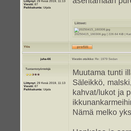
asentamaan puret
Liittynyt:
29 Kesä 2019, 11:13
Viestit:
87
Paikkakunta:
Urjala
Liitteet:
20250415_160306.jpg [ 226.64 KiB | Kats
Ylös
juha-66
Viestin otsikko:
Re: 1979 Sedan
Tuotantotyöntekijä
Muutama tunti illa
Säleikkö, malski,
Liittynyt:
29 Kesä 2019, 11:13
Viestit:
87
Paikkakunta:
Urjala
kahvat/lukot ja pe
ikkunankarmeihin 
Nämä melko yksi