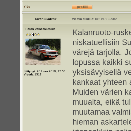
Ylös
Toveri Sladimir
Viestin otsikko:
Re: 1979 Sedan
Pöljän Varaosakeskus
Kalanruoto-ruskea
niskatuellisiin 
värejä tarjolla.
lopussa kaikki s
yksisävyisellä ve
Liittynyt:
28 Loka 2010, 12:54
Viestit:
1517
kankaat yhteen a
Muiden värien k
muualta, eikä tul
muutamaa valmis
hieman askartele