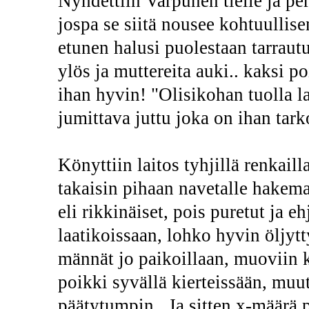
Nyhdettiin Varpunen tielle ja per
jospa se siitä nousee kohtuullise
etunen halusi puolestaan tarrautu
ylös ja muttereita auki.. kaksi po
ihan hyvin! "Olisikohan tuolla l
jumittava juttu joka on ihan tark
Könyttiin laitos tyhjillä renkailla
takaisin pihaan navetalle hakem
eli rikkinäiset, pois puretut ja eh
laatikoissaan, lohko hyvin öljytt
männät jo paikoillaan, muoviin k
poikki syvällä kierteissään, muu
päätytumpin.. Ja sitten x-määrä p