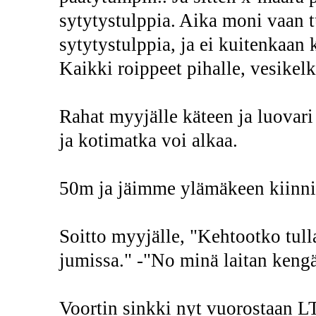
sytytystulppia. Aika moni vaan t
sytytystulppia, ja ei kuitenkaan 
Kaikki roippeet pihalle, vesikelk
Rahat myyjälle käteen ja luovar
ja kotimatka voi alkaa.
50m ja jäimme ylämäkeen kiinni
Soitto myyjälle, "Kehtootko tul
jumissa." -"No minä laitan kengät
Voortin sinkki nyt vuorostaan LT