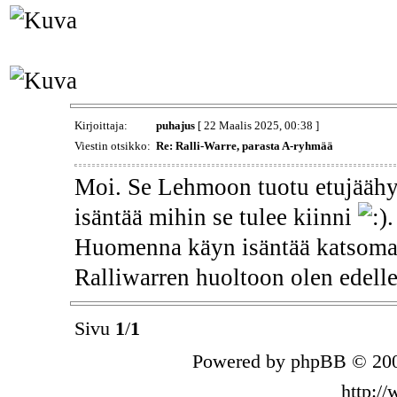
Kirjoittaja:
puhajus
[ 22 Maalis 2025, 00:38 ]
Viestin otsikko:
Re: Ralli-Warre, parasta A-ryhmää
Moi. Se Lehmoon tuotu etujäähyt
isäntää mihin se tulee kiinni
.
Huomenna käyn isäntää katsomas
Ralliwarren huoltoon olen edelle
Sivu
1
/
1
Powered by phpBB © 200
http:/