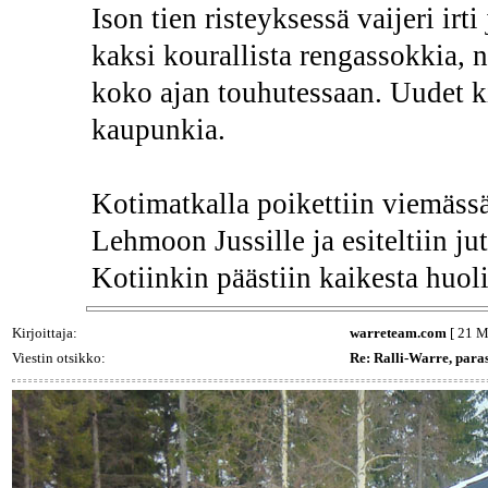
Ison tien risteyksessä vaijeri irti
kaksi kourallista rengassokkia, n
koko ajan touhutessaan. Uudet ki
kaupunkia.
Kotimatkalla poikettiin viemässä
Lehmoon Jussille ja esiteltiin jut
Kotiinkin päästiin kaikesta huoli
Kirjoittaja:
warreteam.com
[ 21 M
Viestin otsikko:
Re: Ralli-Warre, par