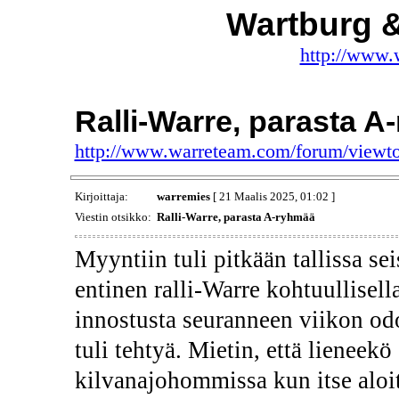
Wartburg 
http://www.
Ralli-Warre, parasta 
http://www.warreteam.com/forum/viewt
Kirjoittaja:
warremies
[ 21 Maalis 2025, 01:02 ]
Viestin otsikko:
Ralli-Warre, parasta A-ryhmää
Myyntiin tuli pitkään tallissa se
entinen ralli-Warre kohtuullisel
innostusta seuranneen viikon odo
tuli tehtyä. Mietin, että lieneekö
kilvanajohommissa kun itse aloit