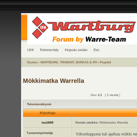
UKK
Rekisteröidy
Kirjaudu sisään
Etsi
Etusivu
‹
WARTBURG, TRABANT, BARKAS & IFA
‹
Projektit
Mökkimatka Warrella
Sivu
1
/
1
[ 3 viestiä ]
Tulostusnäkymä
Kirjoittaja
isu1600
Viestin otsikko:
Mökkimatka Warrella
Tuotantotyöntekijä
Viikonloppuna tuli ajeltua mökki re