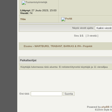
Liittynyt:
27 Joulu 2023, 15:03
Viestit:
74
Ylös
Näytä viestit ajalta:
Sivu
1
/
1
[ 3 viestiä ]
Etusivu
‹
WARTBURG, TRABANT, BARKAS & IFA
‹
Projektit
Paikallaolijat
Käyttäjiä lukemassa tätä aluetta: Ei rekisteröityneitä käyttäjiä ja 11 vierailijaa
Etsi tätä:
Powered by
phpBB
©
610nm Style by