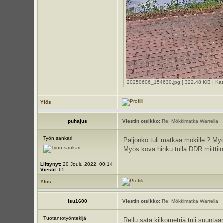
20250606_154630.jpg [ 322.48 KiB | Kats
Ylös
puhajus
Viestin otsikko:
Re: Mökkimatka Warrella
Työn sankari
Paljonko tuli matkaa mökille ? M
Myös kova hinku tulla DDR miitti
Liittynyt:
20 Joulu 2022, 00:14
Viestit:
65
Ylös
isu1600
Viestin otsikko:
Re: Mökkimatka Warrella
Tuotantotyöntekijä
Reilu sata kilkometriä tuli suunta