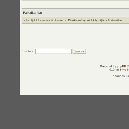
Paikallaolijat
Käyttäjiä lukemassa tätä aluetta: Ei rekisteröityneitä käyttäjiä ja 8 vierailijaa
Etsi tätä:
Powered by
phpBB
©
610nm Style by
Käännös, Lu