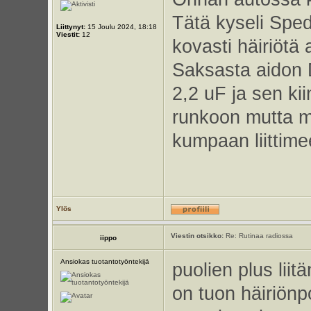
Tätä kyseli Sped
Liittynyt:
15 Joulu 2024, 18:18
Viestit:
12
kovasti häiriötä
Saksasta aidon 
2,2 uF ja sen ki
runkoon mutta m
kumpaan liittim
Ylös
Viestin otsikko:
Re: Rutinaa radiossa
iippo
Ansiokas tuotantotyöntekijä
puolien plus liit
on tuon häiriön