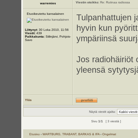
Viestin otsikko:
Re: Rutinaa radiossa
warremies
Etuoikeutettu kansalainen
Tulpanhattujen j
hyvin kun pyörit
Liittynyt:
30 Loka 2010, 11:56
Viestit:
439
ympäriinsä suurj
Paikkakunta:
Siilinjärvi, Pohjois-
Savo
Jos radiohäiriöt
yleensä sytytysjä
Ylös
Näytä viestit ajalta:
Sivu
1
/
1
[ 3 viestiä ]
Etusivu
‹
WARTBURG, TRABANT, BARKAS & IFA
‹
Ongelmat