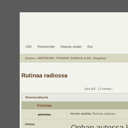
UKK
Rekisteröidy
Kirjaudu sisään
Etsi
Etusivu
‹
WARTBURG, TRABANT, BARKAS & IFA
‹
Ongelmat
Rutinaa radiossa
Sivu
1
/
1
[ 3 viestiä ]
Tulostusnäkymä
Kirjoittaja
Viestin otsikko:
Rutinaa radiossa
pekniska
Aktivisti
Onhan autossa k