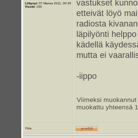
vastukset kunnos
Liittynyt:
07 Marras 2011, 00:35
Viestit:
150
etteivät löyö ma
radiosta kivanan
läpilyönti helppo
kädellä käydess
mutta ei vaaralli
-iippo
Viimeksi muokannu
muokattu yhteensä 1
Ylös