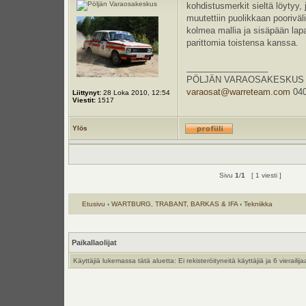
kohdistusmerkit sieltä löytyy,
muutettiin puolikkaan pooriväli
kolmea mallia ja sisäpään lapa
parittomia toistensa kanssa.
_________________
PÖLJÄN VARAOSAKESKUS Kauppa
varaosat@warreteam.com
040
Liittynyt:
28 Loka 2010, 12:54
Viestit:
1517
Ylös
Sivu
1
/
1
[ 1 viesti ]
Etusivu
‹
WARTBURG, TRABANT, BARKAS & IFA
‹
Tekniikka
Paikallaolijat
Käyttäjiä lukemassa tätä aluetta: Ei rekisteröityneitä käyttäjiä ja 6 vierailija