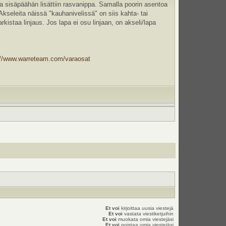
sa sisäpäähän lisättiin rasvanippa. Samalla poorin asentoa
 Akseleita näissä "kauhanivelissä" on siis kahta- tai
kistaa linjaus. Jos lapa ei osu linjaan, on akseli/lapa
://www.warreteam.com/varaosat
Et voi
kirjoittaa uusia viestejä
Et voi
vastata viestiketjuihin
Et voi
muokata omia viestejäsi
Et voi
poistaa omia viestejäsi