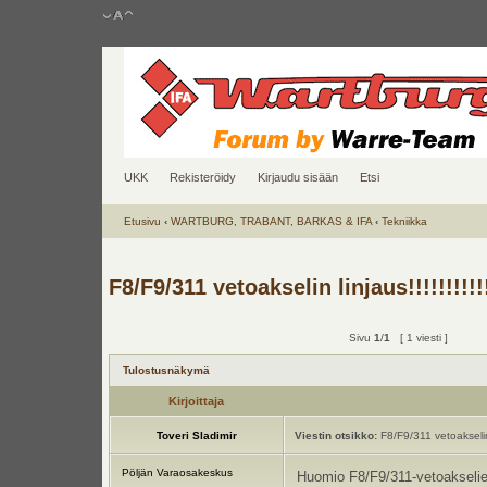
UKK
Rekisteröidy
Kirjaudu sisään
Etsi
Etusivu
‹
WARTBURG, TRABANT, BARKAS & IFA
‹
Tekniikka
F8/F9/311 vetoakselin linjaus!!!!!!!!!!!
Sivu
1
/
1
[ 1 viesti ]
Tulostusnäkymä
Kirjoittaja
Toveri Sladimir
Viestin otsikko:
F8/F9/311 vetoakselin li
Pöljän Varaosakeskus
Huomio F8/F9/311-vetoakselien