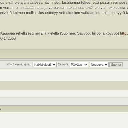
 jos eivät ole ajansaatossa hävinneet. Lisäharmia tekee, että jossain vaihees
n verran, eli sisäpään lapa ja vetoakselin akseliosa eivät ole vaihtokelpoisia.
niveltä kolmea mallia. Jos esiintyy vetoakselien vatkaamista, niin on syytä tar
a rehellisesti neljällä kielellä (Suomee, Savvoo, hiljoo ja kovvoo)
http
0-142568
Näytä viestit ajalta:
Järjestä
a