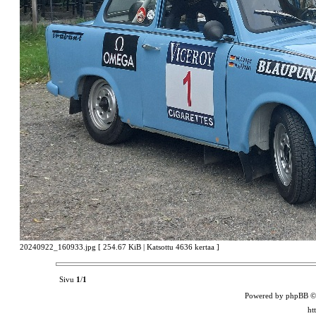
20240922_160933.jpg [ 254.67 KiB | Katsottu 4636 kertaa ]
Sivu
1
/
1
Powered by phpBB ©
ht