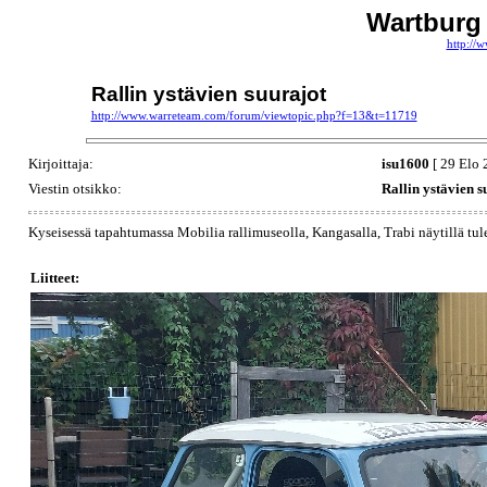
Wartburg
http://
Rallin ystävien suurajot
http://www.warreteam.com/forum/viewtopic.php?f=13&t=11719
Kirjoittaja:
isu1600
[ 29 Elo 
Viestin otsikko:
Rallin ystävien s
Kyseisessä tapahtumassa Mobilia rallimuseolla, Kangasalla, Trabi näytillä t
Liitteet: