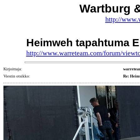
Wartburg 
http://www.
Heimweh tapahtuma E
http://www.warreteam.com/forum/viewt
Kirjoittaja:
warrete
Viestin otsikko:
Re: Heim