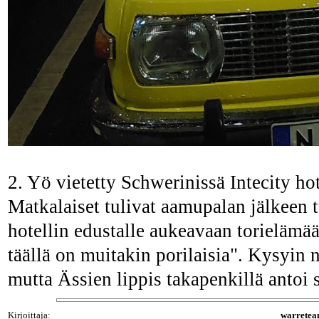
2. Yö vietetty Schwerinissä Intecity ho
Matkalaiset tulivat aamupalan jälkeen 
hotellin edustalle aukeavaan torielämää
täällä on muitakin porilaisia". Kysyin 
mutta Ässien lippis takapenkillä antoi se
Kirjoittaja:
warrete