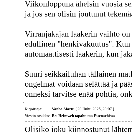
Viikonloppuna ähelsin vuosia sei
ja jos sen olisin joutunut tekemää
Virranjakajan laakerin vaihto on
edullinen "henkivakuutus". Kun 
automaattisesti laakerin, kun jakaj
Suuri seikkailuhan tällainen mat
ongelmat voidaan selättää ja pääs
onneksi tarvitse enää pohtia, o
Kirjoittaja:
Vanha-Martti
[ 20 Huhti 2025, 20:07 ]
Viestin otsikko:
Re: Heimweh tapahtuma Eisenachissa
Olisiko joku kiinnostunut lähte