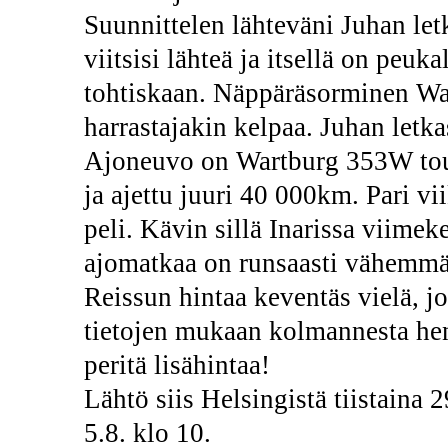
Suunnittelen lähteväni Juhan let
viitsisi lähteä ja itsellä on peu
tohtiskaan. Näppäräsorminen War
harrastajakin kelpaa. Juhan letka
Ajoneuvo on Wartburg 353W touri
ja ajettu juuri 40 000km. Pari vi
peli. Kävin sillä Inarissa viimek
ajomatkaa on runsaasti vähemmä
Reissun hintaa keventäs vielä, jo
tietojen mukaan kolmannesta henk
peritä lisähintaa!
Lähtö siis Helsingistä tiistaina 2
5.8. klo 10.