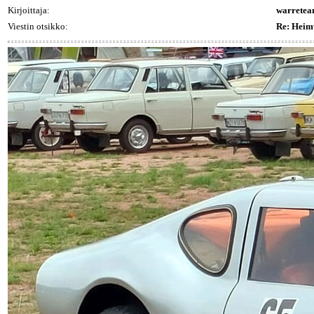
Kirjoittaja:
warrete
Viestin otsikko:
Re: Heim