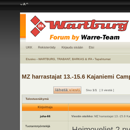
UKK
Rekisteröidy
Kirjaudu sisään
Etsi
Etusivu
‹
WARTBURG, TRABANT, BARKAS & IFA
‹
Tapahtumat
MZ harrastajat 13.-15.6 Kajaniemi Cam
Sivu
1
/
1
[ 3 viestiä ]
Tulostusnäkymä
Kirjoittaja
juha-66
Viestin otsikko:
MZ harrastajat 13.-15.6 K
Tuotantotyöntekijä
Heimoveljet 2 p