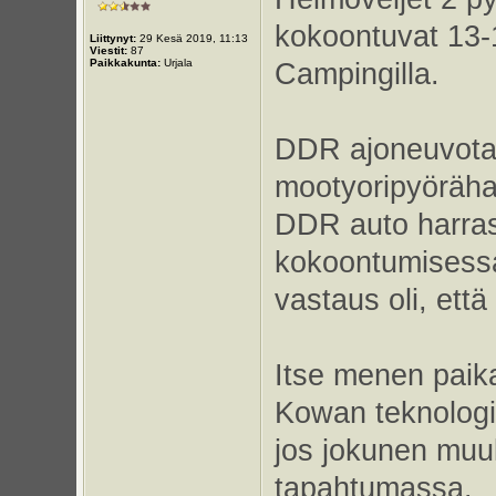
kokoontuvat 13-
Liittynyt:
29 Kesä 2019, 11:13
Viestit:
87
Paikkakunta:
Urjala
Campingilla.
DDR ajoneuvota
mootyoripyöräha
DDR auto harra
kokoontumisessa
vastaus oli, että
Itse menen paikal
Kowan teknologia
jos jokunen muu
tapahtumassa.