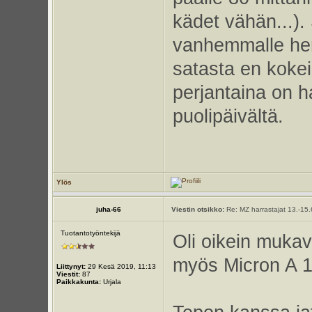
kädet vähän...). 
vanhemmalle hen
satasta en kokeil
perjantaina on ha
puolipäivältä.
Ylös
juha-66
Viestin otsikko:
Re: MZ harrastajat 13.-15
Tuotantotyöntekijä
Oli oikein mukava
myös Micron A 1
Liittynyt:
29 Kesä 2019, 11:13
Viestit:
87
Paikkakunta:
Urjala