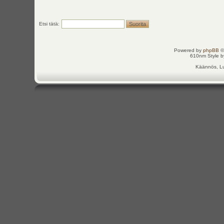
Etsi tätä:
Powered by
phpBB
©
610nm Style by
Käännös, Lu