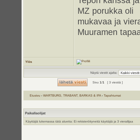
Tepon kanssa ja
MZ porukka oli
mukavaa ja viera
Muuramen tapaam
Ylös
Näytä viestit ajalta:
Sivu
1
/
1
[ 3 viestiä ]
Etusivu
‹
WARTBURG, TRABANT, BARKAS & IFA
‹
Tapahtumat
Paikallaolijat
Käyttäjiä lukemassa tätä aluetta: Ei rekisteröityneitä käyttäjiä ja 3 vierailijaa