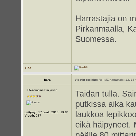
Harrastajia on 
Pirkanmaalla, K
Suomessa.
Ylös
hara
Viestin otsikko:
Re: MZ harrastajat 13.-15
IFA-kombinaatin jäsen
Taidan tulla. Sai
putkissa aika ka
laukkoa lepikkoon
Liittynyt:
17 Joulu 2010, 19:04
Viestit:
287
eikä häipyneet. 
päälle 80 mittar