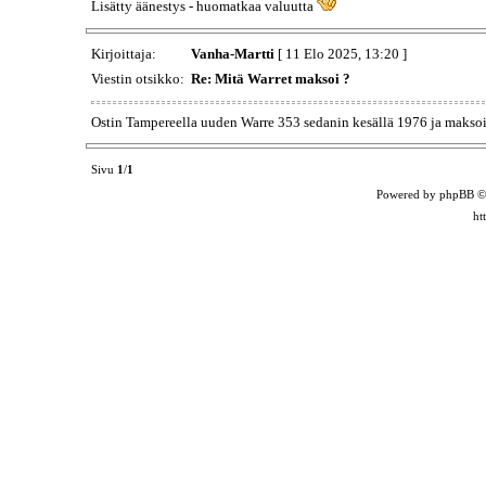
Lisätty äänestys - huomatkaa valuutta
Kirjoittaja:
Vanha-Martti
[ 11 Elo 2025, 13:20 ]
Viestin otsikko:
Re: Mitä Warret maksoi ?
Ostin Tampereella uuden Warre 353 sedanin kesällä 1976 ja maksoi
Sivu
1
/
1
Powered by phpBB ©
ht