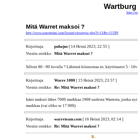
Wartburg
http://
Mitä Warret maksoi ?
http://www.warreteam.com/forum/viewtopic.php?f=11&t=11599
Kirjoittaja:
puhajus
[ 14 Heinä 2023, 22:55 ]
Viestin otsikko:
Mitä Warret maksoi ?
Silloin 80 - 90 luvulla ? Lähinnä kiinnostaa ns. käyttöautot 5 - 10
Kirjoittaja:
Warre 1000
[ 15 Heinä 2023, 23:57 ]
Viestin otsikko:
Re: Mitä Warret maksoi ?
Isäni maksoi lähes 7000 markkaa 1968 uudesta Warresta, jonka nyt a
markkaa (vai oliko se 17 000).
Kirjoittaja:
warreteam.com
[ 16 Heinä 2023, 02:14 ]
Viestin otsikko:
Re: Mitä Warret maksoi ?