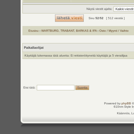
Näytä viestit ajalta:
Sivu
52
/
52
[ 512 viestiä ]
Etusivu
‹
WARTBURG, TRABANT, BARKAS & IFA
‹
Osto / Myynti / Vaihto
Paikallaolijat
Käyttäjiä lukemassa tätä aluetta: Ei rekisteröityneitä käyttäjiä ja 5 vierailijaa
Etsi tätä:
Powered by
phpBB
©
610nm Style by
Käännös, Lu