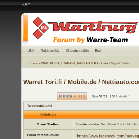
UKK
Rekisteröidy
Kirjaudu sisään
Etsi
Etusivu
‹
WARTBURG, TRABANT, BARKAS & IFA
‹
Osto / Myynti / Vaihto
Warret Tori.fi / Mobile.de / Nettiauto.c
Sivu
52
/
52
[ 512 viestiä ]
Tulostusnäkymä
Kirjoittaja
Toveri Sladimir
Viestin otsikko:
Re: Warret Tori.fi / Mobile.
Pöljän Varaosakeskus
https://www.facebook.com/marketpl