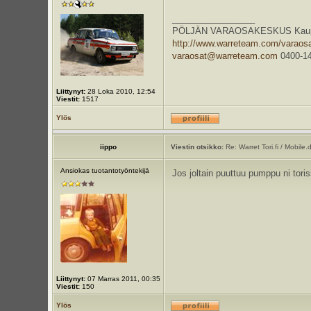
_________________
PÖLJÄN VARAOSAKESKUS Kauppaa re
http://www.warreteam.com/varaos
varaosat@warreteam.com
0400-1
Liittynyt:
28 Loka 2010, 12:54
Viestit:
1517
Ylös
iippo
Viestin otsikko:
Re: Warret Tori.fi / Mobile.
Ansiokas tuotantotyöntekijä
Jos joltain puuttuu pumppu ni toris
Liittynyt:
07 Marras 2011, 00:35
Viestit:
150
Ylös