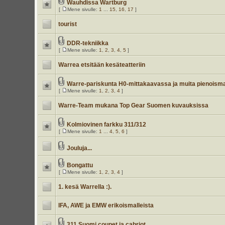
Wauhdissa Wartburg
[
Mene sivulle:
1
...
15
,
16
,
17
]
tourist
DDR-tekniikka
[
Mene sivulle:
1
,
2
,
3
,
4
,
5
]
Warrea etsitään kesäteatteriin
Warre-pariskunta H0-mittakaavassa ja muita pienoisma
[
Mene sivulle:
1
,
2
,
3
,
4
]
Warre-Team mukana Top Gear Suomen kuvauksissa
Kolmiovinen farkku 311/312
[
Mene sivulle:
1
...
4
,
5
,
6
]
Jouluja...
Bongattu
[
Mene sivulle:
1
,
2
,
3
,
4
]
1. kesä Warrella :).
IFA, AWE ja EMW erikoismalleista
311 Suomi coupet ja cabriot