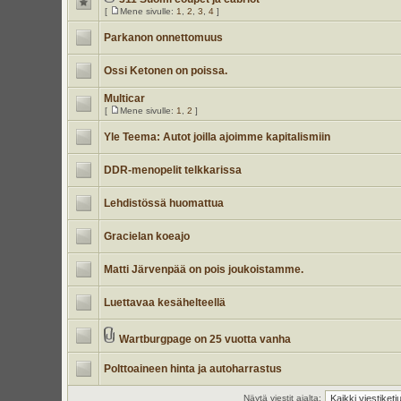
[
Mene sivulle:
1
,
2
,
3
,
4
]
Parkanon onnettomuus
Ossi Ketonen on poissa.
Multicar
[
Mene sivulle:
1
,
2
]
Yle Teema: Autot joilla ajoimme kapitalismiin
DDR-menopelit telkkarissa
Lehdistössä huomattua
Gracielan koeajo
Matti Järvenpää on pois joukoistamme.
Luettavaa kesähelteellä
Wartburgpage on 25 vuotta vanha
Polttoaineen hinta ja autoharrastus
Näytä viestit ajalta: