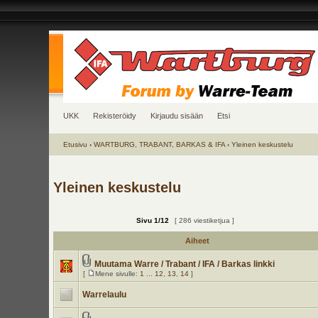
UKK
Rekisteröidy
Kirjaudu sisään
Etsi
Etusivu
‹
WARTBURG, TRABANT, BARKAS & IFA
‹
Yleinen keskustelu
Yleinen keskustelu
Sivu
1
/
12
[ 286 viestiketjua ]
Aiheet
Muutama Warre / Trabant / IFA / Barkas linkki
[
Mene sivulle:
1
...
12
,
13
,
14
]
Warrelaulu