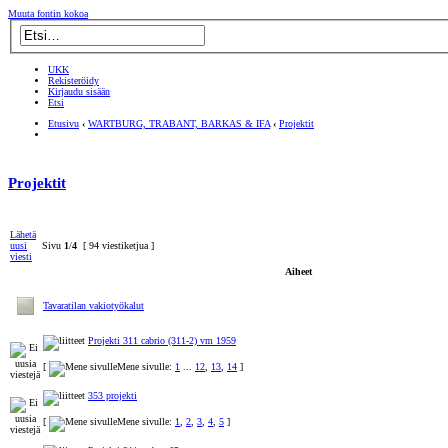
Muuta fontin kokoa
UKK
Rekisteröidy
Kirjaudu sisään
Etsi
Etusivu
‹
WARTBURG, TRABANT, BARKAS & IFA
‹
Projektit
Projektit
Lähetä
uusi
Sivu
1
/
4
[ 94 viestiketjua ]
viesti
Aiheet
Tavaratilan vakiotyökalut
Projekti 311 cabrio (311-2) vm 1959
[
Mene sivulle:
1
...
12
,
13
,
14
]
353 projekti
[
Mene sivulle:
1
,
2
,
3
,
4
,
5
]