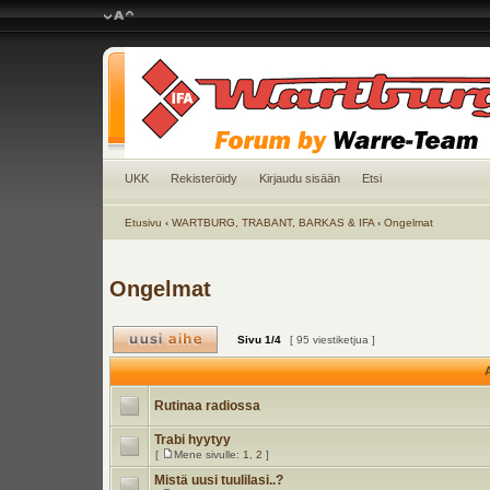
UKK
Rekisteröidy
Kirjaudu sisään
Etsi
Etusivu
‹
WARTBURG, TRABANT, BARKAS & IFA
‹
Ongelmat
Ongelmat
Sivu
1
/
4
[ 95 viestiketjua ]
A
Rutinaa radiossa
Trabi hyytyy
[
Mene sivulle:
1
,
2
]
Mistä uusi tuulilasi..?