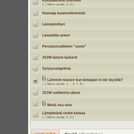
Kampiakselin asennus
[
Mene sivulle:
1
,
2
]
Huonoja kannentiivisteitä
Lämpömittari
Lämpötila-anturi
Peruutusvaihteen "vaste"
353W laturin laakerit
Sytytysongelmia
Lämmöt nousee kun lämppäri ei ole täysillä?
[
Mene sivulle:
1
...
6
,
7
,
8
]
353W vaihteisto ulisee
Mistä osa osio
Lämpimänä vedot katoaa
[
Mene sivulle:
1
,
2
]
Sivu
1
/
4
[ 95 viestiketjua ]