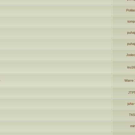
Potil
tomp
puha
puha
Jodec
isu1
.
Warre 
JTP
juha
TK5
min