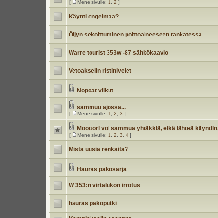
[
Mene sivulle:
1
,
2
]
Käynti ongelmaa?
Öljyn sekoittuminen polttoaineeseen tankatessa
Warre tourist 353w -87 sähkökaavio
Vetoakselin ristinivelet
Nopeat vilkut
sammuu ajossa...
[
Mene sivulle:
1
,
2
,
3
]
Moottori voi sammua yhtäkkiä, eikä lähteä käyntiin
[
Mene sivulle:
1
,
2
,
3
,
4
]
Mistä uusia renkaita?
Hauras pakosarja
W 353:n virtalukon irrotus
hauras pakoputki