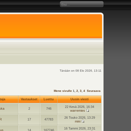
Tänään on 08 Elo 2026, 13:11
Mene sivulle
1
,
2
,
3
,
4
Seuraava
ttaja
Vastaukset
Luettu
Uusin viesti
22 Kesä 2026, 16:34
ska
2
746
warremies
26 Touko 2026, 13:29
.R
17
47783
mini
16 Tammi 2026, 23:31
jus
14
167746