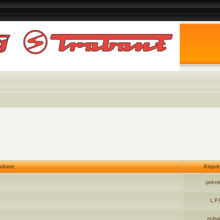
iheet
Kirjoi
pekni
L.P
puha