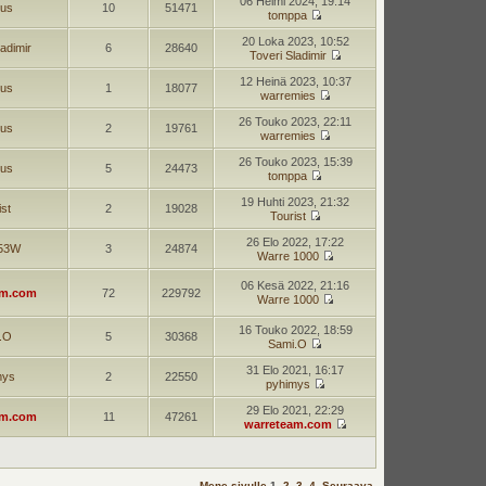
06 Helmi 2024, 19:14
jus
10
51471
tomppa
20 Loka 2023, 10:52
ladimir
6
28640
Toveri Sladimir
12 Heinä 2023, 10:37
jus
1
18077
warremies
26 Touko 2023, 22:11
jus
2
19761
warremies
26 Touko 2023, 15:39
jus
5
24473
tomppa
19 Huhti 2023, 21:32
ist
2
19028
Tourist
26 Elo 2022, 17:22
53W
3
24874
Warre 1000
06 Kesä 2022, 21:16
am.com
72
229792
Warre 1000
16 Touko 2022, 18:59
.O
5
30368
Sami.O
31 Elo 2021, 16:17
mys
2
22550
pyhimys
29 Elo 2021, 22:29
am.com
11
47261
warreteam.com
Mene sivulle
1
,
2
,
3
,
4
Seuraava