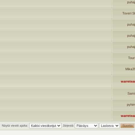
puha
Toveri S
puha
puha
puha
Tour
Mika3
warrete
Sami
pyhi
warrete
Näytä viestit ajalta:
Järjestä