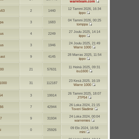
warreteam.com
12 Tammi 2026, 16:34
as63
2
1440
iippo
04 Tammi 2026, 00:25
pa
3
1683
tomppa
27 Joulu 2025, 14:14
jus
4
2249
iippo
24 Joulu 2025, 21:49
jus
3
1946
Warre 1000
28 Marras 2025, 11:54
ast
9
4145
iippo
11 Heinä 2025, 09:31
600
21
57631
isu1600
23 Kesä 2025, 16:19
1000
31
112187
Warre 1000
26 Tammi 2025, 18:07
54
3
19914
JTP54
26 Loka 2024, 21:15
-66
7
42944
Toveri Sladimir
24 Loka 2024, 00:04
7
9
31934
warremies
09 Elo 2024, 16:58
i
0
25926
mini