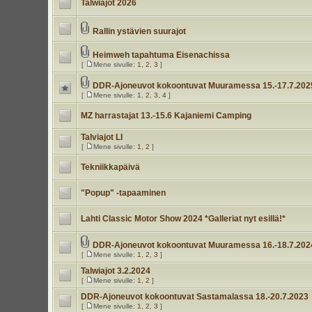
Talwiajot 2026
Rallin ystävien suurajot
Heimweh tapahtuma Eisenachissa
[
Mene sivulle:
1
,
2
,
3
]
DDR-Ajoneuvot kokoontuvat Muuramessa 15.-17.7.202
[
Mene sivulle:
1
,
2
,
3
,
4
]
MZ harrastajat 13.-15.6 Kajaniemi Camping
Talviajot LI
[
Mene sivulle:
1
,
2
]
Tekniikkapäivä
"Popup" -tapaaminen
Lahti Classic Motor Show 2024 *Galleriat nyt esillä!*
DDR-Ajoneuvot kokoontuvat Muuramessa 16.-18.7.202
[
Mene sivulle:
1
,
2
,
3
]
Talwiajot 3.2.2024
[
Mene sivulle:
1
,
2
]
DDR-Ajoneuvot kokoontuvat Sastamalassa 18.-20.7.2023
[
Mene sivulle:
1
,
2
,
3
]