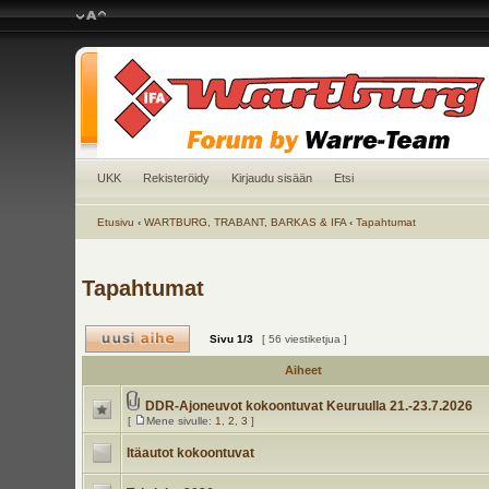
UKK
Rekisteröidy
Kirjaudu sisään
Etsi
Etusivu
‹
WARTBURG, TRABANT, BARKAS & IFA
‹
Tapahtumat
Tapahtumat
Sivu
1
/
3
[ 56 viestiketjua ]
Aiheet
DDR-Ajoneuvot kokoontuvat Keuruulla 21.-23.7.2026
[
Mene sivulle:
1
,
2
,
3
]
Itäautot kokoontuvat