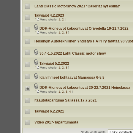
Lahti Classic Motorshow 2023 *Galleriat nyt esillä!*
Talwiajot 4.2.2023
[
Mene sivulle:
1
,
2
]
DDR-Ajoneuvot kokoontuvat Orivedellä 19-21.7.2022
[
Mene sivulle:
1
,
2
,
3
]
Helsingin Autoteknillinen Yhdistys HATY ry täyttää 90 vuot
30.4-1.5.2022 Lahti Classic motor show
Talwiajot 5.2.2022
[
Mene sivulle:
1
,
2
,
3
]
Idän Ihmeet kohtaavat Mansossa 6-8.8
DDR-Ajoneuvot kokoontuvat 20-22.7.2021 Heinolassa
[
Mene sivulle:
1
,
2
,
3
,
4
]
Itäautotapahtuma Sallassa 17.7.2021
Talwiajot 6.2.2021
Video 2017-Tapahtumasta
Näytä viestit ajalta: