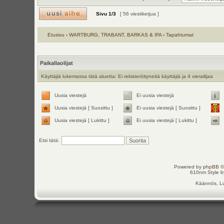
Sivu
1
/
3
[ 56 viestiketjua ]
Etusivu
‹
WARTBURG, TRABANT, BARKAS & IFA
‹
Tapahtumat
Paikallaolijat
Käyttäjiä lukemassa tätä aluetta: Ei rekisteröityneitä käyttäjiä ja 4 vierailijaa
Uusia viestejä
Ei uusia viestejä
Uusia viestejä [ Suosittu ]
Ei uusia viestejä [ Suosittu ]
Uusia viestejä [ Lukittu ]
Ei uusia viestejä [ Lukittu ]
Etsi tätä:
Powered by
phpBB
©
610nm Style by
Käännös, Lu