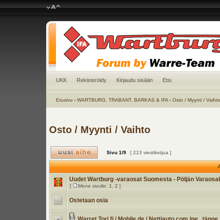
UKK
Rekisteröidy
Kirjaudu sisään
Etsi
Etusivu
‹
WARTBURG, TRABANT, BARKAS & IFA
‹
Osto / Myynti / Vaiht
Osto / Myynti / Vaihto
Sivu
1
/
9
[ 213 viestiketjua ]
A
Uudet Wartburg -varaosat Suomesta - Pöljän Varaos
[
Mene sivulle:
1
,
2
]
Ostetaan osia
Warret Tori.fi / Mobile.de / Nettiauto.com jne.. tänne