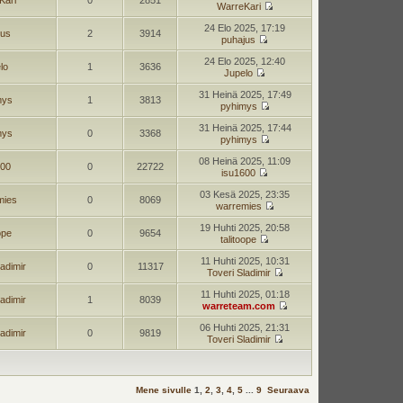
Kari
0
2851
WarreKari
24 Elo 2025, 17:19
jus
2
3914
puhajus
24 Elo 2025, 12:40
lo
1
3636
Jupelo
31 Heinä 2025, 17:49
mys
1
3813
pyhimys
31 Heinä 2025, 17:44
mys
0
3368
pyhimys
08 Heinä 2025, 11:09
600
0
22722
isu1600
03 Kesä 2025, 23:35
mies
0
8069
warremies
19 Huhti 2025, 20:58
ope
0
9654
talitoope
11 Huhti 2025, 10:31
ladimir
0
11317
Toveri Sladimir
11 Huhti 2025, 01:18
ladimir
1
8039
warreteam.com
06 Huhti 2025, 21:31
ladimir
0
9819
Toveri Sladimir
Mene sivulle
1
,
2
,
3
,
4
,
5
...
9
Seuraava