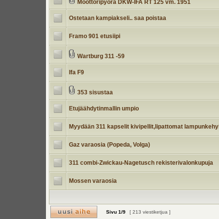
Moottoripyörä DKW-IFA RT 125 vm. 1951
Ostetaan kampiakseli.. saa poistaa
Framo 901 etusiipi
Wartburg 311 -59
Ifa F9
353 sisustaa
Etujäähdytinmallin umpio
Myydään 311 kapselit kivipellit,lipattomat lampunkeh
Gaz varaosia (Popeda, Volga)
311 combi-Zwickau-Nagetusch rekisterivalonkupuja
Mossen varaosia
Sivu
1
/
9
[ 213 viestiketjua ]