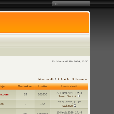
Tänään on 07 Elo 2026, 20:50
Mene sivulle
1
,
2
,
3
,
4
,
5
...
9
Seuraava
ttaja
Vastaukset
Luettu
Uusin viesti
27 Huhti 2021, 17:34
am.com
15
101630
Toveri Sladimir
02 Elo 2026, 21:27
nen
0
182
taskinen
10 Kesä 2026, 14:48