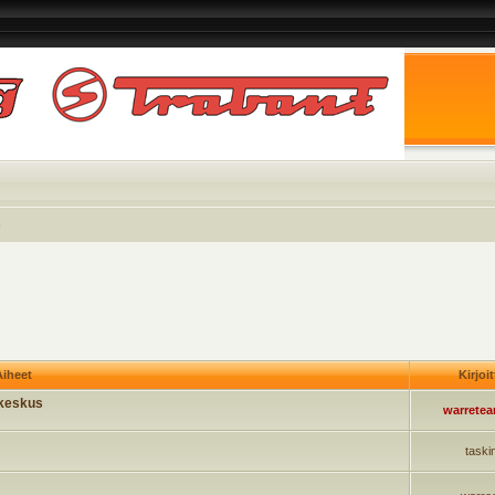
o
iheet
Kirjoi
akeskus
warrete
taski