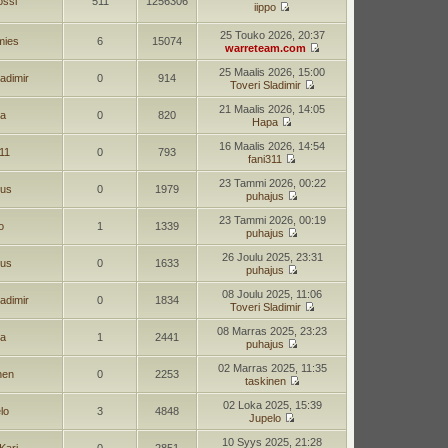
ossi
511
1256306
iippo
25 Touko 2026, 20:37
mies
6
15074
warreteam.com
25 Maalis 2026, 15:00
ladimir
0
914
Toveri Sladimir
21 Maalis 2026, 14:05
a
0
820
Hapa
16 Maalis 2026, 14:54
311
0
793
fani311
23 Tammi 2026, 00:22
jus
0
1979
puhajus
23 Tammi 2026, 00:19
o
1
1339
puhajus
26 Joulu 2025, 23:31
jus
0
1633
puhajus
08 Joulu 2025, 11:06
ladimir
0
1834
Toveri Sladimir
08 Marras 2025, 23:23
a
1
2441
puhajus
02 Marras 2025, 11:35
nen
0
2253
taskinen
02 Loka 2025, 15:39
lo
3
4848
Jupelo
10 Syys 2025, 21:28