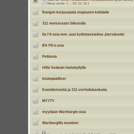
[
Mene sivulle:
1
...
50
,
51
,
52
]
Rungon korjauspala etujousen kohdalle
311 metsäraato Siikaisilla
ifa f 9 osia mm. uusi kytkinasetelma ,kiertokanki
IFA F9:n osia
Peltiosia
Hifiä Sedanin hattuhyllylle
Istuinpäälliset
Kumitiivisteitä ja 311-verhoilukankaita
MYYTY
myydään Wartburgin osia
Wartburg/Ifa moottori