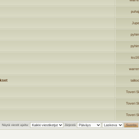
Warre
puha
Jupe
pyhi
pyhi
isu1
warre
ykset
talito
Toveri S
Toveri S
Toveri S
Näytä viestit ajalta:
Järjestä