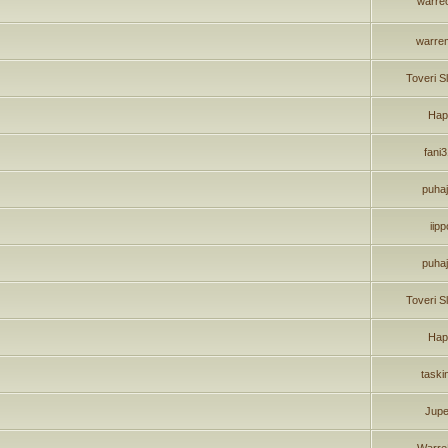
warre
warre
Toveri S
Hap
fani
puha
iipp
puha
Toveri S
Hap
taski
Jupe