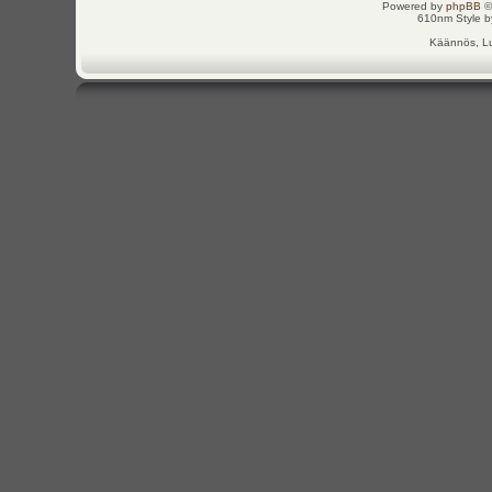
Powered by
phpBB
©
610nm Style by
Käännös, Lu