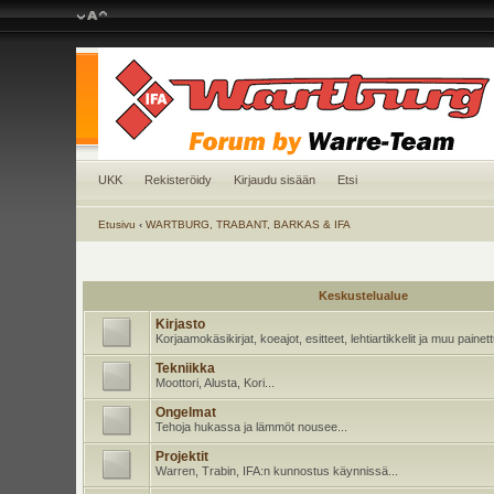
UKK
Rekisteröidy
Kirjaudu sisään
Etsi
Etusivu
‹
WARTBURG, TRABANT, BARKAS & IFA
Keskustelualue
Kirjasto
Korjaamokäsikirjat, koeajot, esitteet, lehtiartikkelit ja muu pain
Tekniikka
Moottori, Alusta, Kori...
Ongelmat
Tehoja hukassa ja lämmöt nousee...
Projektit
Warren, Trabin, IFA:n kunnostus käynnissä...