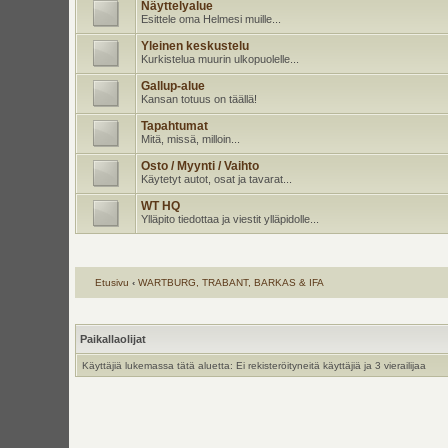
Näyttelyalue
Esittele oma Helmesi muille...
Yleinen keskustelu
Kurkistelua muurin ulkopuolelle...
Gallup-alue
Kansan totuus on täällä!
Tapahtumat
Mitä, missä, milloin...
Osto / Myynti / Vaihto
Käytetyt autot, osat ja tavarat...
WT HQ
Ylläpito tiedottaa ja viestit ylläpidolle...
Etusivu
‹
WARTBURG, TRABANT, BARKAS & IFA
Paikallaolijat
Käyttäjiä lukemassa tätä aluetta: Ei rekisteröityneitä käyttäjiä ja 3 vierailijaa