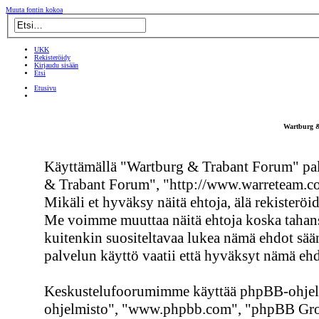
Muuta fontin kokoa
UKK
Rekisteröidy
Kirjaudu sisään
Etsi
Etusivu
Wartburg &
Käyttämällä "Wartburg & Trabant Forum" pal
& Trabant Forum", "http://www.warreteam.co
Mikäli et hyväksy näitä ehtoja, älä rekisterö
Me voimme muuttaa näitä ehtoja koska taha
kuitenkin suositeltavaa lukea nämä ehdot sä
palvelun käyttö vaatii että hyväksyt nämä ehd
Keskustelufoorumimme käyttää phpBB-ohjelmi
ohjelmisto", "www.phpbb.com", "phpBB Group