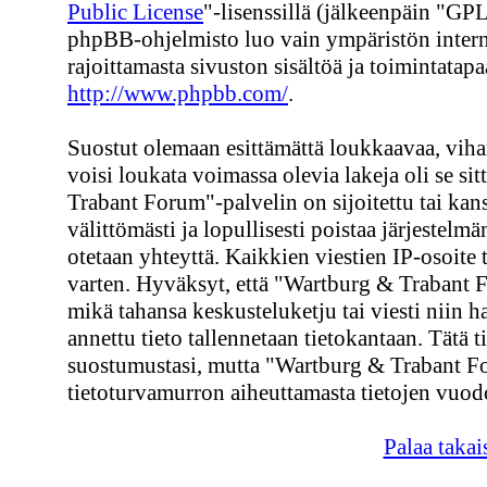
Public License
"-lisenssillä (jälkeenpäin "GPL
phpBB-ohjelmisto luo vain ympäristön interne
rajoittamasta sivuston sisältöä ja toimintatapa
http://www.phpbb.com/
.
Suostut olemaan esittämättä loukkaavaa, viham
voisi loukata voimassa olevia lakeja oli se s
Trabant Forum"-palvelin on sijoitettu tai kans
välittömästi ja lopullisesti poistaa järjestelmä
otetaan yhteyttä. Kaikkien viestien IP-osoite
varten. Hyväksyt, että "Wartburg & Trabant F
mikä tahansa keskusteluketju tai viesti niin h
annettu tieto tallennetaan tietokantaan. Tätä 
suostumustasi, mutta "Wartburg & Trabant Fo
tietoturvamurron aiheuttamasta tietojen vuodo
Palaa takai