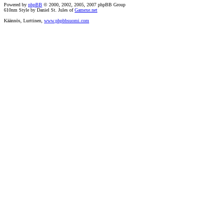
Powered by
phpBB
© 2000, 2002, 2005, 2007 phpBB Group
610nm Style by Daniel St. Jules of
Gamexe.net
Käännös, Lurttinen,
www.phpbbsuomi.com