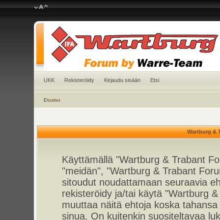
UKK
Rekisteröidy
Kirjaudu sisään
Etsi
Etusivu
Wartburg & 
Käyttämällä "Wartburg & Trabant For
"meidän", "Wartburg & Trabant Foru
sitoudut noudattamaan seuraavia ehto
rekisteröidy ja/tai käytä "Wartburg
muuttaa näitä ehtoja koska tahan
sinua. On kuitenkin suositeltavaa l