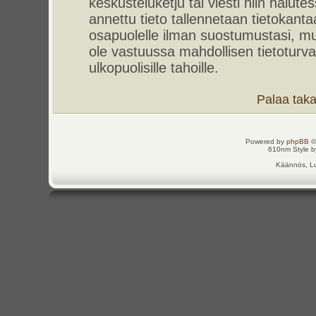
keskusteluketju tai viesti niin halut
annettu tieto tallennetaan tietokant
osapuolelle ilman suostumustasi, m
ole vastuussa mahdollisen tietoturv
ulkopuolisille tahoille.
Palaa takai
Powered by
phpBB
©
610nm Style by
Käännös, Lu