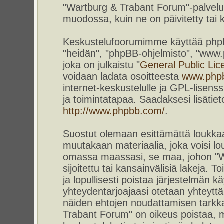
"Wartburg & Trabant Forum"-palvelun
muodossa, kuin ne on päivitetty tai k
Keskustelufoorumimme käyttää phpBB-
"heidän", "phpBB-ohjelmisto", "www
joka on julkaistu "
General Public Lic
voidaan ladata osoitteesta
www.php
internet-keskustelulle ja GPL-lisenss
ja toimintatapaa. Saadaksesi lisätiet
http://www.phpbb.com/
.
Suostut olemaan esittämättä loukkaa
muutakaan materiaalia, joka voisi lou
omassa maassasi, se maa, johon "W
sijoitettu tai kansainvälisiä lakeja. 
ja lopullisesti poistaa järjestelmän kä
yhteydentarjoajaasi otetaan yhteyttä.
näiden ehtojen noudattamisen tarkka
Trabant Forum" on oikeus poistaa, m