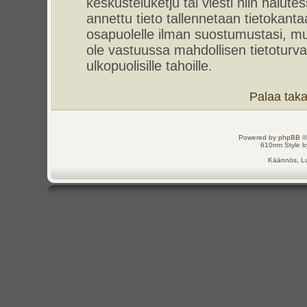
keskusteluketju tai viesti niin halut
annettu tieto tallennetaan tietokant
osapuolelle ilman suostumustasi, m
ole vastuussa mahdollisen tietoturv
ulkopuolisille tahoille.
Palaa takai
Powered by
phpBB
©
610nm Style by
Käännös, Lu