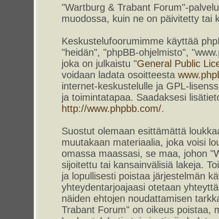
"Wartburg & Trabant Forum"-palvelun
muodossa, kuin ne on päivitetty tai k
Keskustelufoorumimme käyttää phpBB-
"heidän", "phpBB-ohjelmisto", "www
joka on julkaistu "
General Public Lic
voidaan ladata osoitteesta
www.php
internet-keskustelulle ja GPL-lisenss
ja toimintatapaa. Saadaksesi lisätiet
http://www.phpbb.com/
.
Suostut olemaan esittämättä loukkaa
muutakaan materiaalia, joka voisi lou
omassa maassasi, se maa, johon "W
sijoitettu tai kansainvälisiä lakeja. 
ja lopullisesti poistaa järjestelmän kä
yhteydentarjoajaasi otetaan yhteyttä.
näiden ehtojen noudattamisen tarkka
Trabant Forum" on oikeus poistaa, m