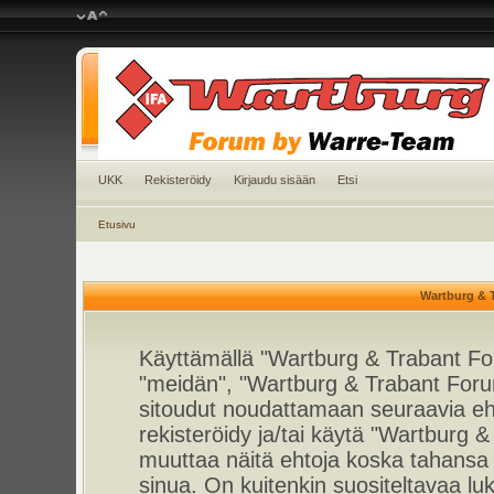
UKK
Rekisteröidy
Kirjaudu sisään
Etsi
Etusivu
Wartburg & 
Käyttämällä "Wartburg & Trabant For
"meidän", "Wartburg & Trabant Foru
sitoudut noudattamaan seuraavia ehto
rekisteröidy ja/tai käytä "Wartburg
muuttaa näitä ehtoja koska tahan
sinua. On kuitenkin suositeltavaa l