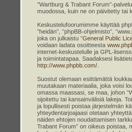
"Wartburg & Trabant Forum"-palvelun
muodossa, kuin ne on päivitetty tai k
Keskustelufoorumimme käyttää phpBB-
"heidän", "phpBB-ohjelmisto", "www
joka on julkaistu "
General Public Lic
voidaan ladata osoitteesta
www.php
internet-keskustelulle ja GPL-lisenss
ja toimintatapaa. Saadaksesi lisätiet
http://www.phpbb.com/
.
Suostut olemaan esittämättä loukkaa
muutakaan materiaalia, joka voisi lou
omassa maassasi, se maa, johon "W
sijoitettu tai kansainvälisiä lakeja. 
ja lopullisesti poistaa järjestelmän kä
yhteydentarjoajaasi otetaan yhteyttä.
näiden ehtojen noudattamisen tarkka
Trabant Forum" on oikeus poistaa, m