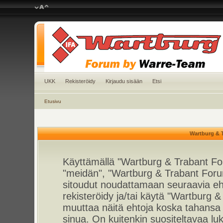
UKK
Rekisteröidy
Kirjaudu sisään
Etsi
Etusivu
Wartburg & 
Käyttämällä "Wartburg & Trabant For
"meidän", "Wartburg & Trabant Foru
sitoudut noudattamaan seuraavia ehto
rekisteröidy ja/tai käytä "Wartburg
muuttaa näitä ehtoja koska tahan
sinua. On kuitenkin suositeltavaa l