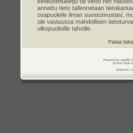
keskusteluketju tai viesti niin halut
annettu tieto tallennetaan tietokant
osapuolelle ilman suostumustasi, m
ole vastuussa mahdollisen tietoturv
ulkopuolisille tahoille.
Palaa takai
Powered by
phpBB
©
610nm Style by
Käännös, Lu