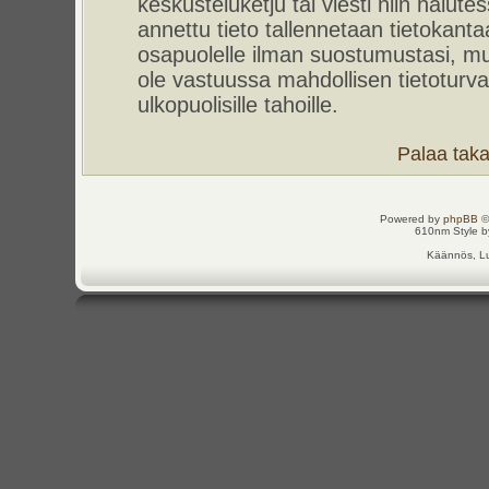
keskusteluketju tai viesti niin halut
annettu tieto tallennetaan tietokant
osapuolelle ilman suostumustasi, m
ole vastuussa mahdollisen tietoturv
ulkopuolisille tahoille.
Palaa takai
Powered by
phpBB
©
610nm Style by
Käännös, Lu