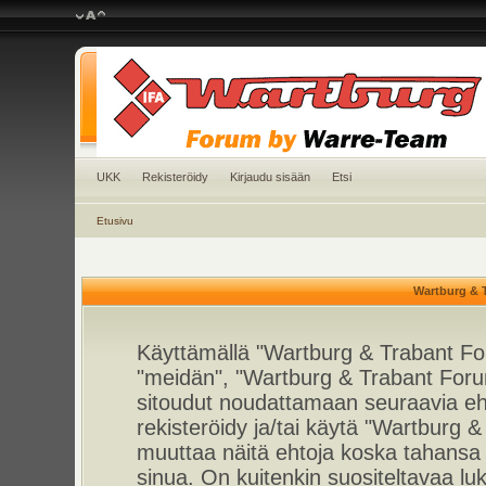
UKK
Rekisteröidy
Kirjaudu sisään
Etsi
Etusivu
Wartburg & 
Käyttämällä "Wartburg & Trabant For
"meidän", "Wartburg & Trabant Foru
sitoudut noudattamaan seuraavia ehto
rekisteröidy ja/tai käytä "Wartburg
muuttaa näitä ehtoja koska tahan
sinua. On kuitenkin suositeltavaa l