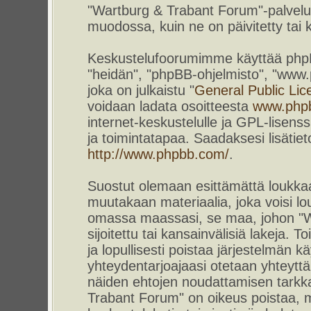
"Wartburg & Trabant Forum"-palvelun
muodossa, kuin ne on päivitetty tai k
Keskustelufoorumimme käyttää phpBB-
"heidän", "phpBB-ohjelmisto", "www
joka on julkaistu "
General Public Lic
voidaan ladata osoitteesta
www.php
internet-keskustelulle ja GPL-lisenss
ja toimintatapaa. Saadaksesi lisätiet
http://www.phpbb.com/
.
Suostut olemaan esittämättä loukkaa
muutakaan materiaalia, joka voisi lou
omassa maassasi, se maa, johon "W
sijoitettu tai kansainvälisiä lakeja. 
ja lopullisesti poistaa järjestelmän kä
yhteydentarjoajaasi otetaan yhteyttä.
näiden ehtojen noudattamisen tarkka
Trabant Forum" on oikeus poistaa, m