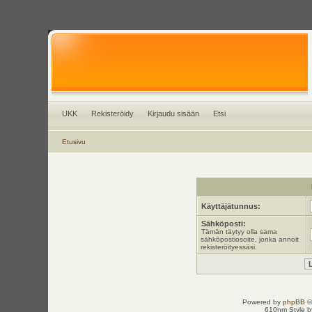
UKK
Rekisteröidy
Kirjaudu sisään
Etsi
Etusivu
Käyttäjätunnus:
Sähköposti:
Tämän täytyy olla sama
sähköpostiosoite, jonka annoit
rekisteröityessäsi.
Powered by
phpBB
©
610nm Style by