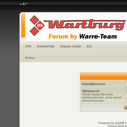
UKK
Rekisteröidy
Kirjaudu sisään
Etsi
Etusivu
Käyttäjätunnus:
Sähköposti:
Tämän täytyy olla sama
sähköpostiosoite, jonka annoit
rekisteröityessäsi.
Powered by
phpBB
©
610nm Style by