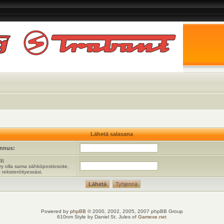
Lähetä salasana
unnus:
i:
y olla sama sähköpostiosoite,
 rekisteröityessäsi.
Powered by
phpBB
© 2000, 2002, 2005, 2007 phpBB Group
610nm Style by Daniel St. Jules of
Gamexe.net