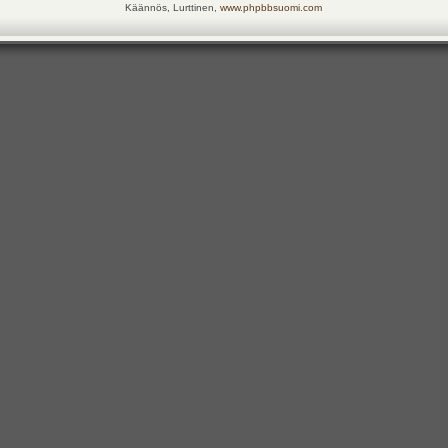
Käännös, Lurttinen,
www.phpbbsuomi.com