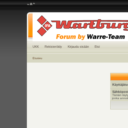
UKK
Rekisteröidy
Kirjaudu sisään
Etsi
Etusivu
Käyttäjät
Sähköpost
Tämän täyty
jonka annoit