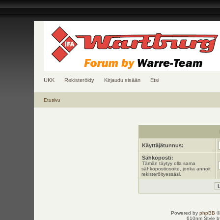
UKK
Rekisteröidy
Kirjaudu sisään
Etsi
Etusivu
Käyttäjätunnus:
Sähköposti:
Tämän täytyy olla sama
sähköpostiosoite, jonka annoit
rekisteröityessäsi.
Powered by
phpBB
©
610nm Style by