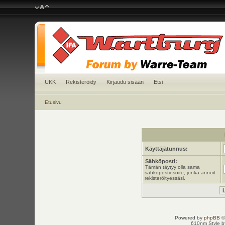
UKK
Rekisteröidy
Kirjaudu sisään
Etsi
Etusivu
Käyttäjätunnus:
Sähköposti:
Tämän täytyy olla sama
sähköpostiosoite, jonka annoit
rekisteröityessäsi.
Powered by
phpBB
©
610nm Style by