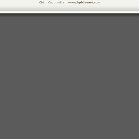
Käännös, Lurttinen,
www.phpbbsuomi.com