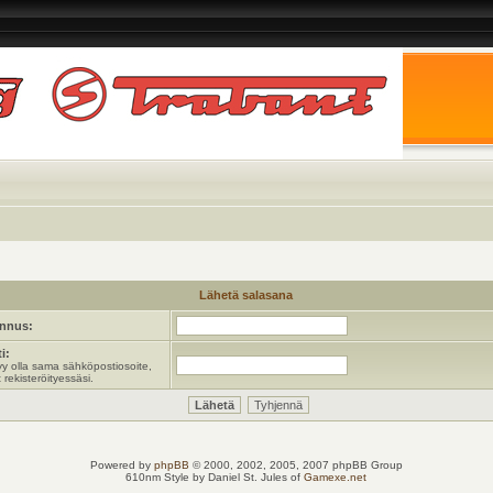
Lähetä salasana
unnus:
i:
y olla sama sähköpostiosoite,
 rekisteröityessäsi.
Powered by
phpBB
© 2000, 2002, 2005, 2007 phpBB Group
610nm Style by Daniel St. Jules of
Gamexe.net