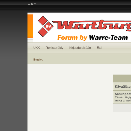
UKK
Rekisteröidy
Kirjaudu sisään
Etsi
Etusivu
Käyttäjät
Sähköpost
Tämän täyty
jonka annoit