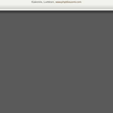
Käännös, Lurttinen,
www.phpbbsuomi.com