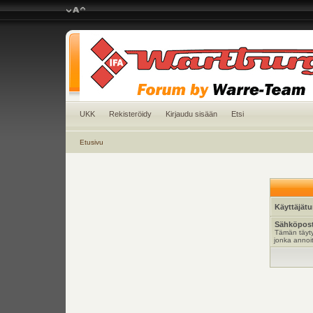
UKK
Rekisteröidy
Kirjaudu sisään
Etsi
Etusivu
Käyttäjät
Sähköpost
Tämän täyty
jonka annoit