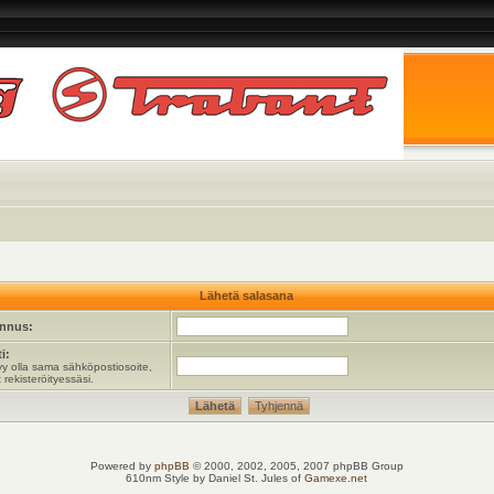
Lähetä salasana
unnus:
i:
y olla sama sähköpostiosoite,
 rekisteröityessäsi.
Powered by
phpBB
© 2000, 2002, 2005, 2007 phpBB Group
610nm Style by Daniel St. Jules of
Gamexe.net