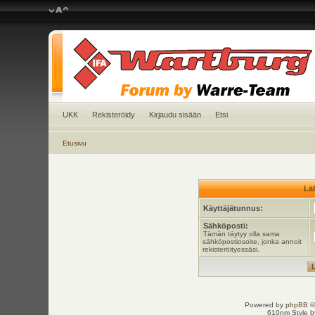
UKK
Rekisteröidy
Kirjaudu sisään
Etsi
Etusivu
Läh
Käyttäjätunnus:
Sähköposti:
Tämän täytyy olla sama
sähköpostiosoite, jonka annoit
rekisteröityessäsi.
Powered by
phpBB
©
610nm Style by