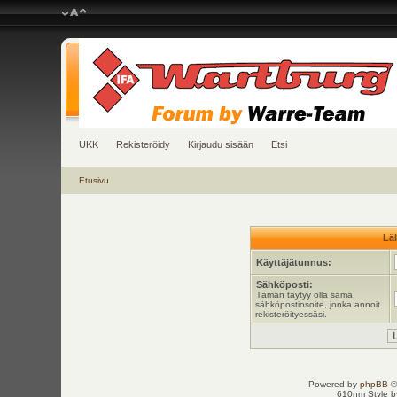
UKK
Rekisteröidy
Kirjaudu sisään
Etsi
Etusivu
Läh
Käyttäjätunnus:
Sähköposti:
Tämän täytyy olla sama
sähköpostiosoite, jonka annoit
rekisteröityessäsi.
Powered by
phpBB
©
610nm Style by