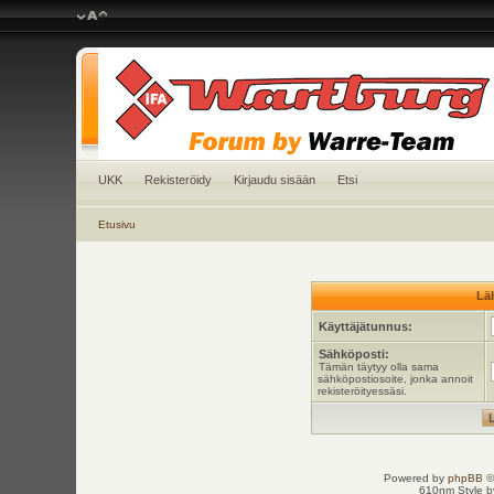
UKK
Rekisteröidy
Kirjaudu sisään
Etsi
Etusivu
Läh
Käyttäjätunnus:
Sähköposti:
Tämän täytyy olla sama
sähköpostiosoite, jonka annoit
rekisteröityessäsi.
Powered by
phpBB
©
610nm Style by