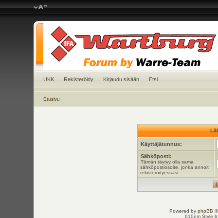
UKK
Rekisteröidy
Kirjaudu sisään
Etsi
Etusivu
Läh
Käyttäjätunnus:
Sähköposti:
Tämän täytyy olla sama
sähköpostiosoite, jonka annoit
rekisteröityessäsi.
Powered by
phpBB
©
610nm Style by