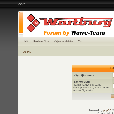
UKK
Rekisteröidy
Kirjaudu sisään
Etsi
Etusivu
Läh
Käyttäjätunnus:
Sähköposti:
Tämän täytyy olla sama
sähköpostiosoite, jonka annoit
rekisteröityessäsi.
Powered by
phpBB
©
610nm Style by