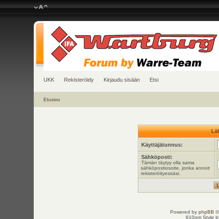
UKK
Rekisteröidy
Kirjaudu sisään
Etsi
Etusivu
Läh
Käyttäjätunnus:
Sähköposti:
Tämän täytyy olla sama
sähköpostiosoite, jonka annoit
rekisteröityessäsi.
Powered by
phpBB
©
610nm Style by