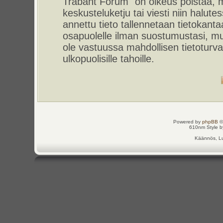
Trabant Forum" on oikeus poistaa, m
keskusteluketju tai viesti niin halut
annettu tieto tallennetaan tietokant
osapuolelle ilman suostumustasi, m
ole vastuussa mahdollisen tietoturv
ulkopuolisille tahoille.
Powered by
phpBB
©
610nm Style by
Käännös, Lu