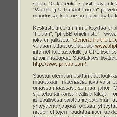
sinua. On kuitenkin suositeltavaa l
"Wartburg & Trabant Forum"-palvelun
muodossa, kuin ne on päivitetty tai k
Keskustelufoorumimme käyttää phpBB-
"heidän", "phpBB-ohjelmisto", "www
joka on julkaistu "
General Public Lic
voidaan ladata osoitteesta
www.php
internet-keskustelulle ja GPL-lisenss
ja toimintatapaa. Saadaksesi lisätiet
http://www.phpbb.com/
.
Suostut olemaan esittämättä loukkaa
muutakaan materiaalia, joka voisi lou
omassa maassasi, se maa, johon "W
sijoitettu tai kansainvälisiä lakeja. 
ja lopullisesti poistaa järjestelmän kä
yhteydentarjoajaasi otetaan yhteyttä.
näiden ehtojen noudattamisen tarkka