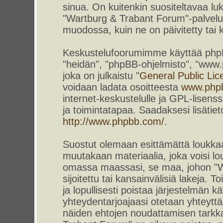
sinua. On kuitenkin suositeltavaa l
"Wartburg & Trabant Forum"-palvelun
muodossa, kuin ne on päivitetty tai k
Keskustelufoorumimme käyttää phpBB-
"heidän", "phpBB-ohjelmisto", "www
joka on julkaistu "
General Public Lic
voidaan ladata osoitteesta
www.php
internet-keskustelulle ja GPL-lisenss
ja toimintatapaa. Saadaksesi lisätiet
http://www.phpbb.com/
.
Suostut olemaan esittämättä loukkaa
muutakaan materiaalia, joka voisi lou
omassa maassasi, se maa, johon "W
sijoitettu tai kansainvälisiä lakeja. 
ja lopullisesti poistaa järjestelmän kä
yhteydentarjoajaasi otetaan yhteyttä.
näiden ehtojen noudattamisen tarkka