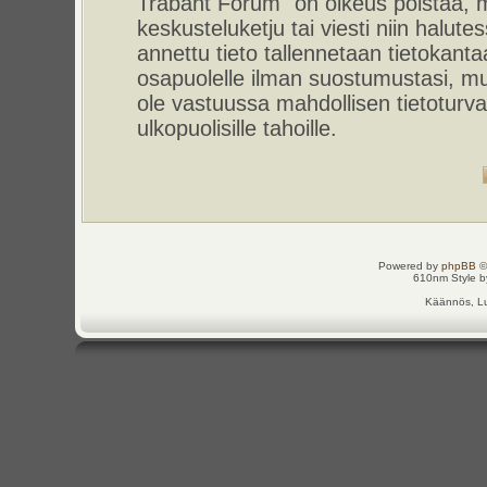
Trabant Forum" on oikeus poistaa, m
keskusteluketju tai viesti niin halut
annettu tieto tallennetaan tietokant
osapuolelle ilman suostumustasi, m
ole vastuussa mahdollisen tietoturv
ulkopuolisille tahoille.
Powered by
phpBB
©
610nm Style by
Käännös, Lu