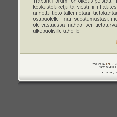
Trabant Forum" on oikeus poistaa, m
keskusteluketju tai viesti niin halut
annettu tieto tallennetaan tietokant
osapuolelle ilman suostumustasi, m
ole vastuussa mahdollisen tietoturv
ulkopuolisille tahoille.
Powered by
phpBB
©
610nm Style by
Käännös, Lu