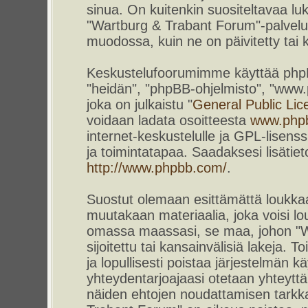
sinua. On kuitenkin suositeltavaa l
"Wartburg & Trabant Forum"-palvelun
muodossa, kuin ne on päivitetty tai k
Keskustelufoorumimme käyttää phpBB-
"heidän", "phpBB-ohjelmisto", "www
joka on julkaistu "
General Public Lic
voidaan ladata osoitteesta
www.php
internet-keskustelulle ja GPL-lisenss
ja toimintatapaa. Saadaksesi lisätiet
http://www.phpbb.com/
.
Suostut olemaan esittämättä loukkaa
muutakaan materiaalia, joka voisi lou
omassa maassasi, se maa, johon "W
sijoitettu tai kansainvälisiä lakeja. 
ja lopullisesti poistaa järjestelmän kä
yhteydentarjoajaasi otetaan yhteyttä.
näiden ehtojen noudattamisen tarkka