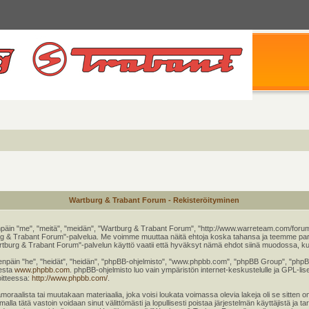
Wartburg & Trabant Forum - Rekisteröityminen
päin "me", "meitä", "meidän", "Wartburg & Trabant Forum", "http://www.warreteam.com/forum"
rtburg & Trabant Forum"-palvelua. Me voimme muuttaa näitä ehtoja koska tahansa ja teemme
tburg & Trabant Forum"-palvelun käyttö vaatii että hyväksyt nämä ehdot siinä muodossa, kuin 
äin "he", "heidät", "heidän", "phpBB-ohjelmisto", "www.phpbb.com", "phpBB Group", "phpBB T
eesta
www.phpbb.com
. phpBB-ohjelmisto luo vain ympäristön internet-keskustelulle ja GPL-lise
oitteessa:
http://www.phpbb.com/
.
moraalista tai muutakaan materiaalia, joka voisi loukata voimassa olevia lakeja oli se sitt
imalla tätä vastoin voidaan sinut välittömästi ja lopullisesti poistaa järjestelmän käyttäjistä ja 