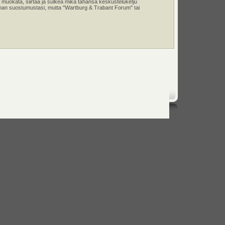
 muokata, siirtää ja sulkea mikä tahansa keskusteluketju
e ilman suostumustasi, mutta "Wartburg & Trabant Forum" tai