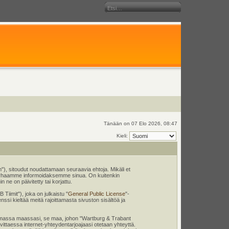
Tänään on 07 Elo 2026, 08:47
Kieli:
), sitoudut noudattamaan seuraavia ehtoja. Mikäli et
 parhaamme informoidaksemme sinua. On kuitenkin
ne on päivitetty tai korjattu.
iimit"), joka on julkaistu "
General Public License
"-
nssi kieltää meitä rajoittamasta sivuston sisältöä ja
en omassa maassasi, se maa, johon "Wartburg & Trabant
tarvittaessa internet-yhteydentarjoajaasi otetaan yhteyttä.