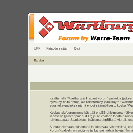
UKK
Kirjaudu sisään
Etsi
Etusivu
Käyttämällä "Wartburg & Trabant Forum" palvelua (jälkeen
hyväksy näitä ehtoja, älä rekisteröidy ja/tai käytä "Wa
suositeltavaa lukea nämä ehdot säännöllisesti, koska "War
Keskustelufoorumimme käyttää phpBB-ohjelmistoa, (jälkeenp
lisenssillä (jälkeenpäin "GPL") ja se voidaan ladata osoitt
toimintatapaa. Saadaksesi lisätietoa phpBB:stä vieraile os
Suostut olemaan esittämättä loukkaavaa, vihamielistä, epä
Forum"-palvelin on sijoitettu tai kansainvälisiä lakeja. Toim