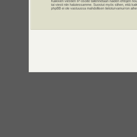
Kaikkien viestien IP-osoite tallennetaan näiden ehtojen n
tai viesti niin halutessamme. Suostut myös siihen, että kai
phpBB ei ole vastuussa mahdollisen tietoturvamurron aiheut