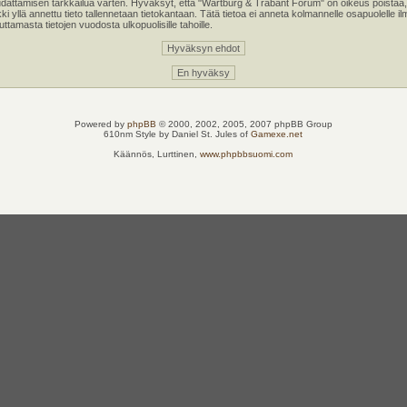
oudattamisen tarkkailua varten. Hyväksyt, että "Wartburg & Trabant Forum" on oikeus poistaa,
kki yllä annettu tieto tallennetaan tietokantaan. Tätä tietoa ei anneta kolmannelle osapuolell
tamasta tietojen vuodosta ulkopuolisille tahoille.
Powered by
phpBB
© 2000, 2002, 2005, 2007 phpBB Group
610nm Style by Daniel St. Jules of
Gamexe.net
Käännös, Lurttinen,
www.phpbbsuomi.com