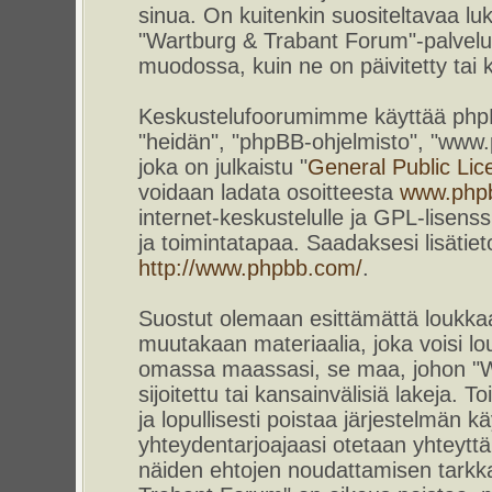
sinua. On kuitenkin suositeltavaa l
"Wartburg & Trabant Forum"-palvelun
muodossa, kuin ne on päivitetty tai k
Keskustelufoorumimme käyttää phpBB-
"heidän", "phpBB-ohjelmisto", "www
joka on julkaistu "
General Public Lic
voidaan ladata osoitteesta
www.php
internet-keskustelulle ja GPL-lisenss
ja toimintatapaa. Saadaksesi lisätiet
http://www.phpbb.com/
.
Suostut olemaan esittämättä loukkaa
muutakaan materiaalia, joka voisi lou
omassa maassasi, se maa, johon "W
sijoitettu tai kansainvälisiä lakeja. 
ja lopullisesti poistaa järjestelmän kä
yhteydentarjoajaasi otetaan yhteyttä.
näiden ehtojen noudattamisen tarkka