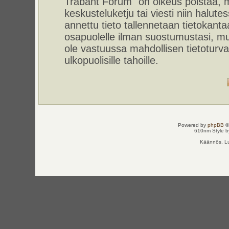
Trabant Forum" on oikeus poistaa, m
keskusteluketju tai viesti niin halut
annettu tieto tallennetaan tietokant
osapuolelle ilman suostumustasi, m
ole vastuussa mahdollisen tietoturv
ulkopuolisille tahoille.
Powered by
phpBB
©
610nm Style by
Käännös, Lu