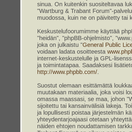
sinua. On kuitenkin suositeltavaa l
"Wartburg & Trabant Forum"-palvelun
muodossa, kuin ne on päivitetty tai k
Keskustelufoorumimme käyttää phpBB-
"heidän", "phpBB-ohjelmisto", "www
joka on julkaistu "
General Public Lic
voidaan ladata osoitteesta
www.php
internet-keskustelulle ja GPL-lisenss
ja toimintatapaa. Saadaksesi lisätiet
http://www.phpbb.com/
.
Suostut olemaan esittämättä loukkaa
muutakaan materiaalia, joka voisi lou
omassa maassasi, se maa, johon "W
sijoitettu tai kansainvälisiä lakeja. 
ja lopullisesti poistaa järjestelmän kä
yhteydentarjoajaasi otetaan yhteyttä.
näiden ehtojen noudattamisen tarkka