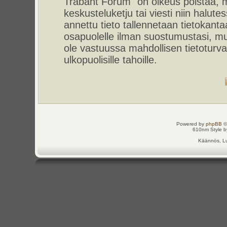
Trabant Forum" on oikeus poistaa, m
keskusteluketju tai viesti niin halut
annettu tieto tallennetaan tietokant
osapuolelle ilman suostumustasi, m
ole vastuussa mahdollisen tietoturv
ulkopuolisille tahoille.
Powered by
phpBB
©
610nm Style by
Käännös, Lu