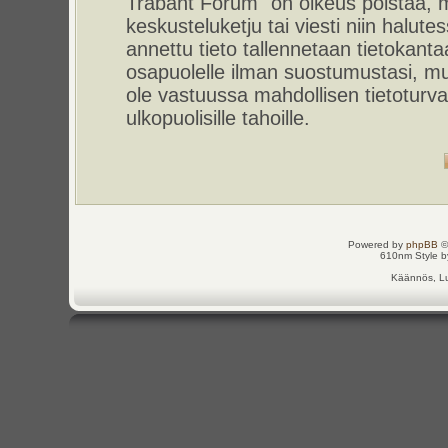
Trabant Forum" on oikeus poistaa, m
keskusteluketju tai viesti niin halut
annettu tieto tallennetaan tietokant
osapuolelle ilman suostumustasi, m
ole vastuussa mahdollisen tietoturv
ulkopuolisille tahoille.
Powered by
phpBB
©
610nm Style by
Käännös, Lu