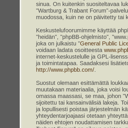
sinua. On kuitenkin suositeltavaa l
"Wartburg & Trabant Forum"-palvelun
muodossa, kuin ne on päivitetty tai k
Keskustelufoorumimme käyttää phpBB-
"heidän", "phpBB-ohjelmisto", "www
joka on julkaistu "
General Public Lic
voidaan ladata osoitteesta
www.php
internet-keskustelulle ja GPL-lisenss
ja toimintatapaa. Saadaksesi lisätiet
http://www.phpbb.com/
.
Suostut olemaan esittämättä loukkaa
muutakaan materiaalia, joka voisi lou
omassa maassasi, se maa, johon "W
sijoitettu tai kansainvälisiä lakeja. 
ja lopullisesti poistaa järjestelmän kä
yhteydentarjoajaasi otetaan yhteyttä.
näiden ehtojen noudattamisen tarkka